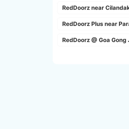
RedDoorz near Cilanda
RedDoorz Plus near Par
RedDoorz @ Goa Gong 