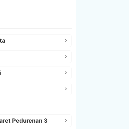
ta
i
aret Pedurenan 3