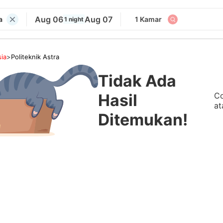
Aug 06
Aug 07
a
1 Kamar
1 night
ia
>
Politeknik Astra
Tidak Ada
Co
Hasil
at
Ditemukan!