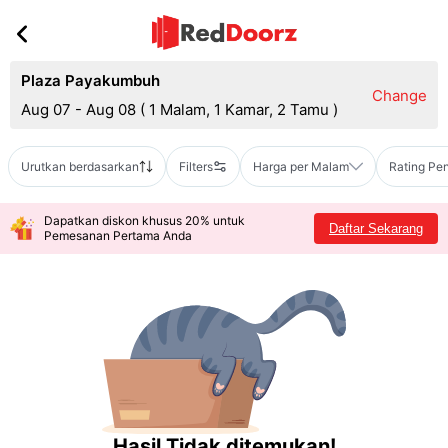
Plaza Payakumbuh
Change
Aug 07 - Aug 08
(
1 Malam, 1 Kamar, 2 Tamu
)
Urutkan berdasarkan
Filters
Harga per Malam
Rating Pe
Dapatkan diskon khusus 20% untuk
Daftar Sekarang
Pemesanan Pertama Anda
Hasil Tidak ditemukan!