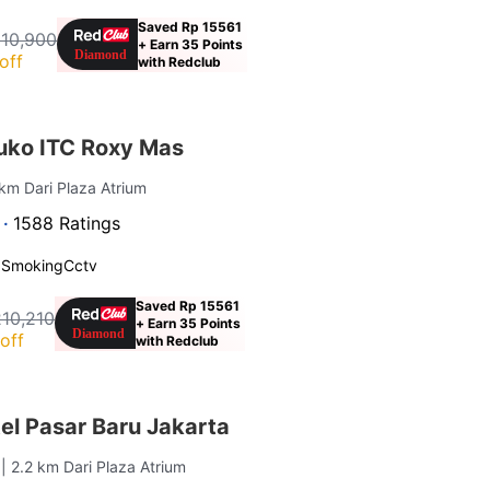
Saved Rp 15561
210,900
+ Earn 35 Points
off
with Redclub
uko ITC Roxy Mas
 km Dari Plaza Atrium
 ·
1588 Ratings
 Smoking
Cctv
Saved Rp 15561
210,210
+ Earn 35 Points
off
with Redclub
el Pasar Baru Jakarta
a
| 2.2 km Dari Plaza Atrium