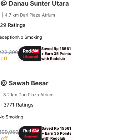
 @ Danau Sunter Utara
a
| 4.7 km Dari Plaza Atrium
29 Ratings
eception
No Smoking
Saved Rp 15561
222,300
+ Earn 35 Points
off
with Redclub
 @ Sawah Besar
a
| 3.2 km Dari Plaza Atrium
 ·
3771 Ratings
No Smoking
Saved Rp 15561
209,950
+ Earn 35 Points
off
with Redclub