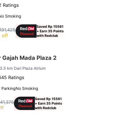
 Ratings
No Smoking
Saved Rp 15561
191,425
+ Earn 35 Points
 off
with Redclub
 Gajah Mada Plaza 2
 3.5 km Dari Plaza Atrium
645 Ratings
 Parking
No Smoking
Saved Rp 15561
141,375
+ Earn 35 Points
ff
with Redclub