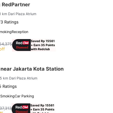
 RedPartner
 1 km Dari Plaza Atrium
3 Ratings
moking
Reception
Saved Rp 15561
54,375
+ Earn 35 Points
off
with Redclub
near Jakarta Kota Station
 5 km Dari Plaza Atrium
 Ratings
 Smoking
Car Parking
Saved Rp 15561
37,313
+ Earn 35 Points