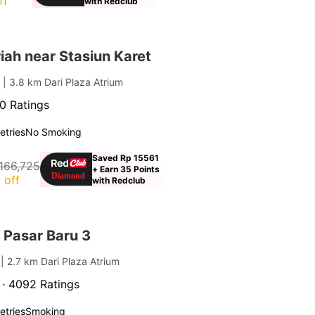
ff
with Redclub
ah near Stasiun Karet
a
| 3.8 km Dari Plaza Atrium
0 Ratings
letries
No Smoking
Saved Rp 15561
166,725
+ Earn 35 Points
 off
with Redclub
 Pasar Baru 3
a
| 2.7 km Dari Plaza Atrium
 ·
4092 Ratings
letries
Smoking