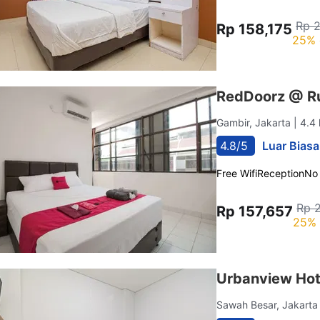
Rp 
Rp 158,175
25% 
RedDoorz @ R
Gambir, Jakarta
| 4.4
4.8/5
Luar Biasa
Free Wifi
Reception
No
Rp 
Rp 157,657
25% 
Urbanview Hot
Sawah Besar, Jakart