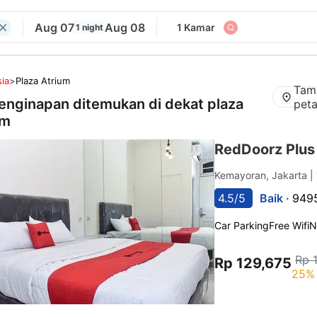
Aug 07
Aug 08
1 Kamar
1 night
ia
>
Plaza Atrium
Tam
enginapan ditemukan di dekat
plaza
pet
um
RedDoorz Plu
Kemayoran, Jakarta
|
4.5/5
Baik ·
9495
Car Parking
Free Wifi
N
Rp 
Rp 129,675
25% 