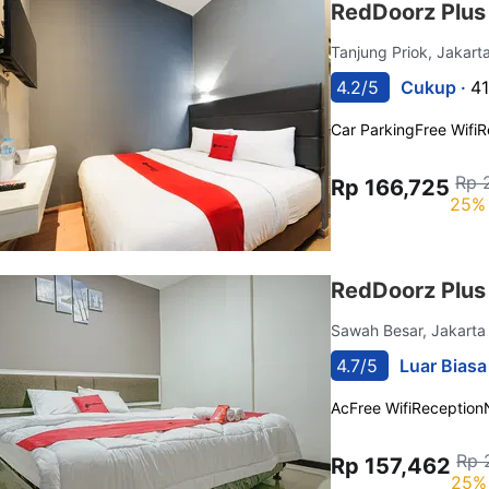
RedDoorz Plus
Tanjung Priok, Jakart
4.2/5
Cukup ·
41
Car Parking
Free Wifi
R
Rp 
Rp 166,725
25% 
RedDoorz Plus
Sawah Besar, Jakart
4.7/5
Luar Biasa
Ac
Free Wifi
Reception
Rp 
Rp 157,462
25% 