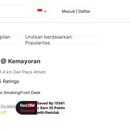
⌄
Masuk | Daftar
pilan
Urutkan berdasarkan:
a
Popularitas
s @ Kemayoran
 1.4 km Dari Plaza Atrium
 Ratings
o Smoking
Front Desk
Saved Rp 15561
172,900
+ Earn 35 Points
off
with Redclub