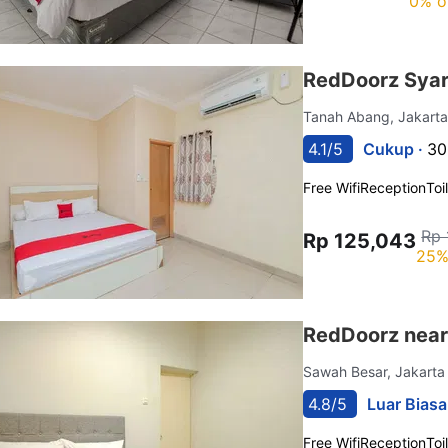
0% o
RedDoorz Syari
Tanah Abang, Jakart
4.1/5
Cukup ·
30
Free Wifi
Reception
Toi
Rp 
Rp 125,043
25%
RedDoorz near
Sawah Besar, Jakart
4.8/5
Luar Biasa
Free Wifi
Reception
Toi