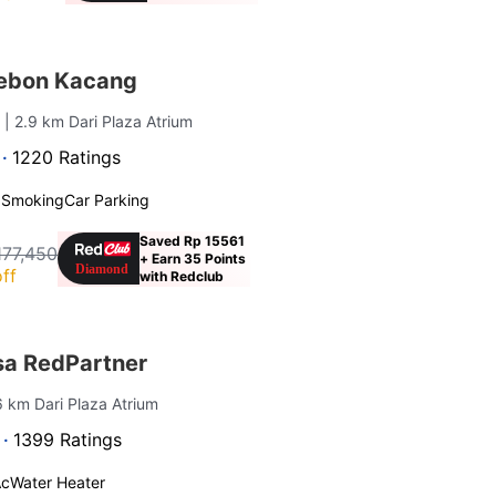
ebon Kacang
a
| 2.9 km Dari Plaza Atrium
 ·
1220 Ratings
 Smoking
Car Parking
Saved Rp 15561
177,450
+ Earn 35 Points
ff
with Redclub
sa RedPartner
.6 km Dari Plaza Atrium
 ·
1399 Ratings
Ac
Water Heater