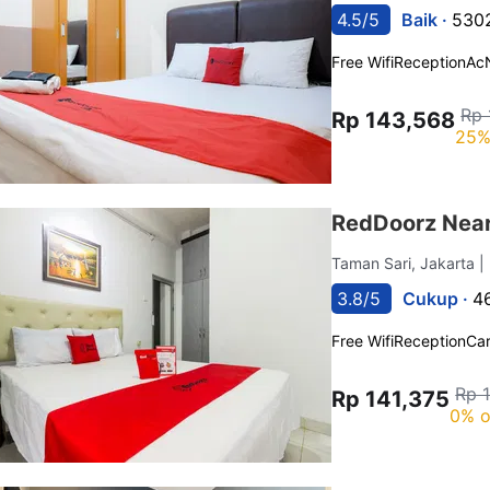
4.5/5
Baik ·
5302
Free Wifi
Reception
Ac
Rp 
Rp 143,568
25%
RedDoorz Near
Taman Sari, Jakarta
|
3.8/5
Cukup ·
4
Free Wifi
Reception
Car
Rp 
Rp 141,375
0% o