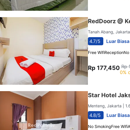
RedDoorz @ K
Tanah Abang, Jakart
4.7/5
Luar Biasa
Free Wifi
Reception
No
Rp 
Rp 177,450
0% o
Star Hotel Jak
Menteng, Jakarta
| 1
4.8/5
Luar Biasa
No Smoking
Free Wifi