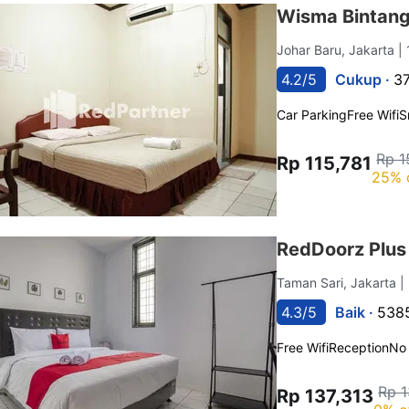
Wisma Bintang
Johar Baru, Jakarta
|
4.2/5
Cukup ·
37
Car Parking
Free Wifi
S
Rp 1
Rp 115,781
25% 
RedDoorz Plus 
Taman Sari, Jakarta
|
4.3/5
Baik ·
5385
Free Wifi
Reception
No
Rp 1
Rp 137,313