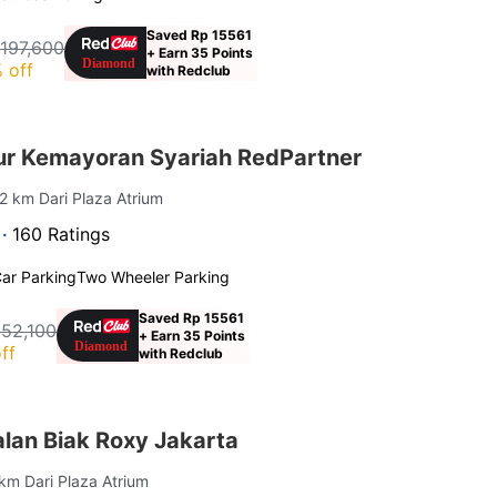
Saved Rp 15561
 197,600
+ Earn 35 Points
 off
with Redclub
ur Kemayoran Syariah RedPartner
 2 km Dari Plaza Atrium
 ·
160 Ratings
ar Parking
Two Wheeler Parking
Saved Rp 15561
152,100
+ Earn 35 Points
ff
with Redclub
lan Biak Roxy Jakarta
 km Dari Plaza Atrium