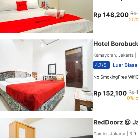
Rp
Rp 148,200
25%
Hotel Borobud
Kemayoran, Jakarta
|
4.7/5
Luar Biasa
No Smoking
Free Wifi
C
Rp 
Rp 152,100
0% o
RedDoorz @ Ja
Gambir, Jakarta
| 3.9