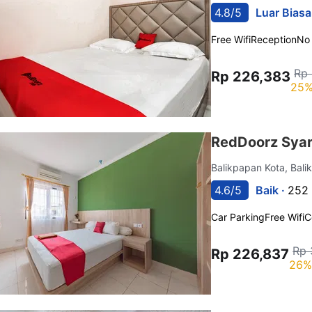
4.8/5
Luar Biasa
Free Wifi
Reception
No
Rp 
Rp 226,383
25%
RedDoorz Syar
Balikpapan Kota, Bal
4.6/5
Baik ·
252 
Car Parking
Free Wifi
C
Rp 
Rp 226,837
26%