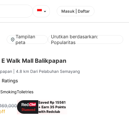
⌄
Masuk | Daftar
Tampilan
Urutkan berdasarkan:
peta
Popularitas
 E Walk Mall Balikpapan
ikpapan
| 4.8 km Dari Pelabuhan Semayang
 Ratings
 Smoking
Toiletries
Saved Rp 15561
169,000
+ Earn 35 Points
off
with Redclub