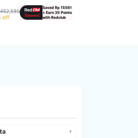
Saved Rp 15561
 452,580
+ Earn 35 Points
 off
with Redclub
ta