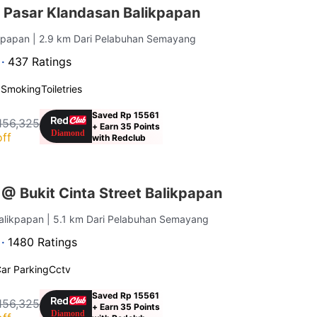
 Pasar Klandasan Balikpapan
ikpapan
| 2.9 km Dari Pelabuhan Semayang
 ·
437 Ratings
 Smoking
Toiletries
Saved Rp 15561
156,325
+ Earn 35 Points
ff
with Redclub
@ Bukit Cinta Street Balikpapan
Balikpapan
| 5.1 km Dari Pelabuhan Semayang
 ·
1480 Ratings
ar Parking
Cctv
Saved Rp 15561
156,325
+ Earn 35 Points