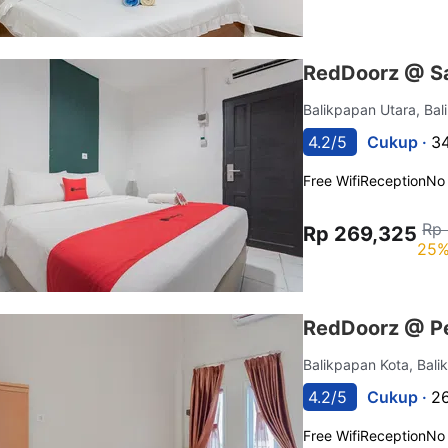
RedDoorz @ Sa
Balikpapan Utara, Ba
4.2/5
Cukup ·
34
Free Wifi
Reception
No
Rp 
Rp 269,325
25%
RedDoorz @ Pe
Balikpapan Kota, Bal
4.2/5
Cukup ·
26
Free Wifi
Reception
No