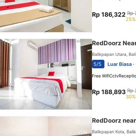
Rp 
Rp 186,322
25%
RedDoorz Near
Balikpapan Utara, Ba
5/5
Luar Biasa ·
Free Wifi
Cctv
Recepti
Rp 
Rp 188,893
30%
RedDoorz near
Balikpapan Kota, Bal