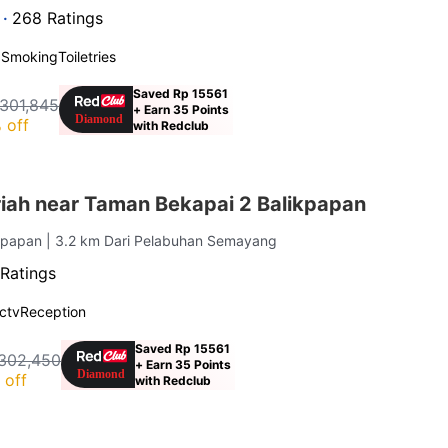
 ·
268 Ratings
 Smoking
Toiletries
Saved Rp 15561
301,845
+ Earn 35 Points
 off
with Redclub
iah near Taman Bekapai 2 Balikpapan
ikpapan
| 3.2 km Dari Pelabuhan Semayang
Ratings
ctv
Reception
Saved Rp 15561
302,450
+ Earn 35 Points
 off
with Redclub