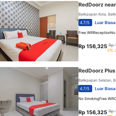
RedDoorz near
Balikpapan Kota, Bal
4.7/5
Luar Biasa
Free Wifi
Reception
No
Rp 
Rp 156,325
0% o
RedDoorz Plus 
Balikpapan Selatan, 
4.7/5
Luar Biasa
No Smoking
Free Wifi
C
Rp 
Rp 156,325