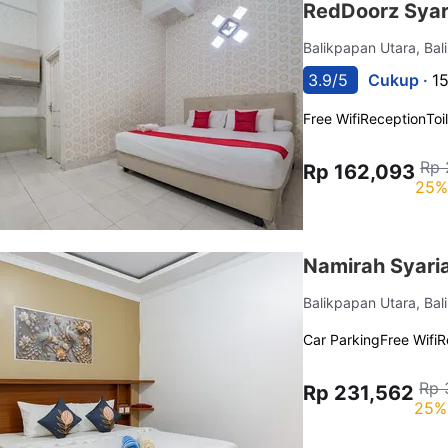
RedDoorz Syar
Balikpapan Utara, Ba
3.9/5
Cukup ·
1
Free Wifi
Reception
Toi
Rp 
Rp 162,093
25%
Namirah Syari
Balikpapan Utara, Ba
Car Parking
Free Wifi
R
Rp 
Rp 231,562
25%