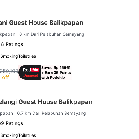
ni Guest House Balikpapan
likpapan
| 8 km Dari Pelabuhan Semayang
8 Ratings
 Smoking
Toiletries
Saved Rp 15561
359,100
+ Earn 35 Points
 off
with Redclub
langi Guest House Balikpapan
ikpapan
| 6.7 km Dari Pelabuhan Semayang
9 Ratings
 Smoking
Toiletries