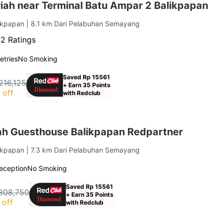
iah near Terminal Batu Ampar 2 Balikpapan
likpapan
| 8.1 km Dari Pelabuhan Semayang
52 Ratings
letries
No Smoking
Saved Rp 15561
216,125
+ Earn 35 Points
 off
with Redclub
ah Guesthouse Balikpapan Redpartner
likpapan
| 7.3 km Dari Pelabuhan Semayang
eception
No Smoking
Saved Rp 15561
308,750
+ Earn 35 Points
 off
with Redclub