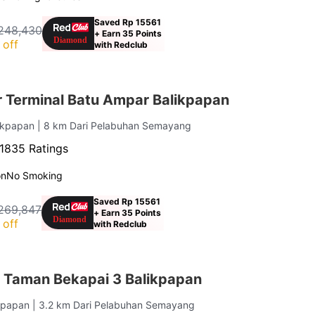
Saved Rp 15561
248,430
+ Earn 35 Points
 off
with Redclub
 Terminal Batu Ampar Balikpapan
likpapan
| 8 km Dari Pelabuhan Semayang
1835 Ratings
on
No Smoking
Saved Rp 15561
269,847
+ Earn 35 Points
 off
with Redclub
 Taman Bekapai 3 Balikpapan
ikpapan
| 3.2 km Dari Pelabuhan Semayang