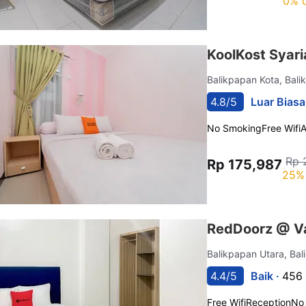
0% o
KoolKost Syar
Balikpapan Kota, Bal
4.8/5
Luar Biasa
No Smoking
Free Wifi
Rp 
Rp 175,987
25% 
RedDoorz @ Va
Balikpapan Utara, Ba
4.4/5
Baik ·
456 
Free Wifi
Reception
No