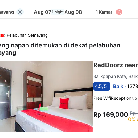
Aug 07
Aug 08
mayang
1 Kamar
1 night
ia
>
Pelabuhan Semayang
enginapan ditemukan di dekat
pelabuhan
ayang
RedDoorz near
Balikpapan Kota, Bal
4.5/5
Baik ·
1278
Free Wifi
Reception
No
Rp 
Rp 169,000
0% 