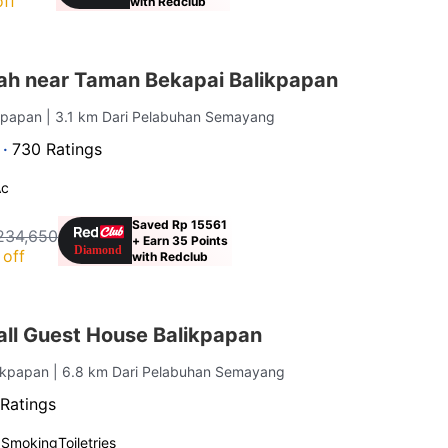
ff
with Redclub
iah near Taman Bekapai Balikpapan
ikpapan
| 3.1 km Dari Pelabuhan Semayang
 ·
730 Ratings
Ac
Saved Rp 15561
234,650
+ Earn 35 Points
off
with Redclub
ll Guest House Balikpapan
likpapan
| 6.8 km Dari Pelabuhan Semayang
Ratings
 Smoking
Toiletries