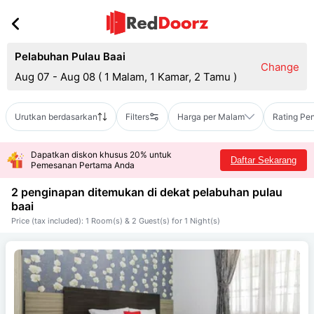
Pelabuhan Pulau Baai
Change
Aug 07 - Aug 08
(
1 Malam, 1 Kamar, 2 Tamu
)
Urutkan berdasarkan
Filters
Harga per Malam
Rating Pe
Dapatkan diskon khusus 20% untuk
Daftar Sekarang
Pemesanan Pertama Anda
2 penginapan ditemukan di dekat
pelabuhan pulau
baai
Price (tax included): 1 Room(s) & 2 Guest(s) for 1 Night(s)