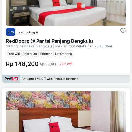
5
/5
(275 Ratings)
RedDoorz @ Pantai Panjang Bengkulu
Gading Cempaka, Bengkulu
| 6.9 km From
Pelabuhan Pulau Baai
Free Wifi
Reception
Toiletries
No Smoking
Rp 148,200
Rp 197,600
25% off
Get upto 12% Off with RedClub Diamond