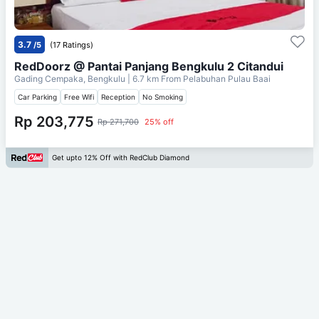
3.7
/5
(17 Ratings)
RedDoorz @ Pantai Panjang Bengkulu 2 Citandui
Gading Cempaka, Bengkulu
| 6.7 km From
Pelabuhan Pulau Baai
Car Parking
Free Wifi
Reception
No Smoking
Rp 203,775
Rp 271,700
25% off
Get upto 12% Off with RedClub Diamond