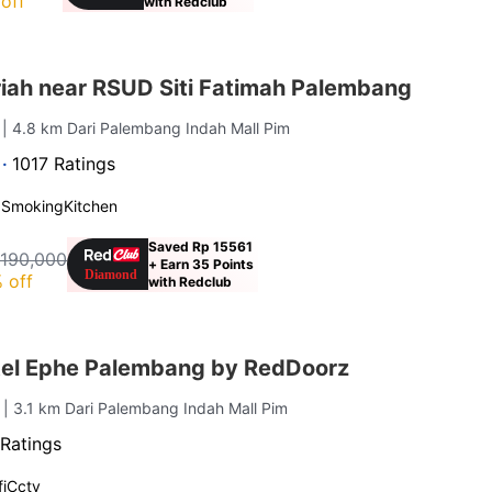
off
with Redclub
iah near RSUD Siti Fatimah Palembang
g
| 4.8 km Dari Palembang Indah Mall Pim
 ·
1017 Ratings
 Smoking
Kitchen
Saved Rp 15561
 190,000
+ Earn 35 Points
 off
with Redclub
el Ephe Palembang by RedDoorz
g
| 3.1 km Dari Palembang Indah Mall Pim
Ratings
i
Cctv