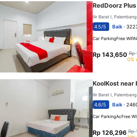
RedDoorz Plus
Ilir Barat I, Palemban
4.5/5
Baik ·
3223
Car Parking
Free Wifi
N
Rp 
Rp 143,650
0% 
KoolKost near 
Ilir Barat I, Palemban
4.6/5
Baik ·
2460
Car Parking
Ac
Free Wif
Rp 
Rp 126,296