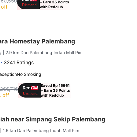
160,550
+ Earn 35 Points
off
with Redclub
ara Homestay Palembang
ng
| 2.9 km Dari Palembang Indah Mall Pim
 ·
3241 Ratings
eception
No Smoking
Saved Rp 15561
 266,716
+ Earn 35 Points
 off
with Redclub
iah near Simpang Sekip Palembang
g
| 1.6 km Dari Palembang Indah Mall Pim