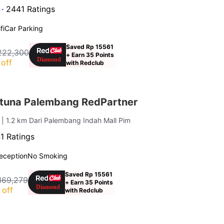
 ·
2441 Ratings
fi
Car Parking
Saved Rp 15561
222,300
+ Earn 35 Points
off
with Redclub
atuna Palembang RedPartner
g
| 1.2 km Dari Palembang Indah Mall Pim
1 Ratings
eception
No Smoking
Saved Rp 15561
169,279
+ Earn 35 Points
 off
with Redclub