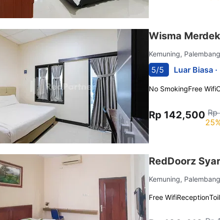
Wisma Merdeka
Kemuning, Palemban
5/5
Luar Biasa ·
No Smoking
Free Wifi
C
Rp
Rp 142,500
25%
RedDoorz Sya
Kemuning, Palemban
Free Wifi
Reception
Toi