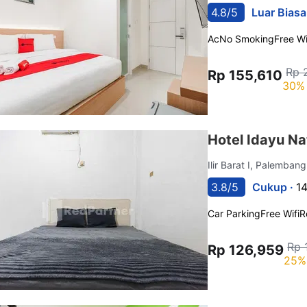
4.8/5
Luar Biasa
Ac
No Smoking
Free Wi
Rp 
Rp 155,610
30% 
Hotel Idayu N
Ilir Barat I, Palemban
3.8/5
Cukup ·
14
Car Parking
Free Wifi
R
Rp 
Rp 126,959
25%