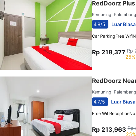
RedDoorz Plu
Kemuning, Palemban
4.8/5
Luar Biasa
Car Parking
Free Wifi
N
Rp 
Rp 218,377
25% 
RedDoorz Near
Kemuning, Palemban
4.7/5
Luar Biasa
Free Wifi
Reception
No
Rp 
Rp 213,963
25%