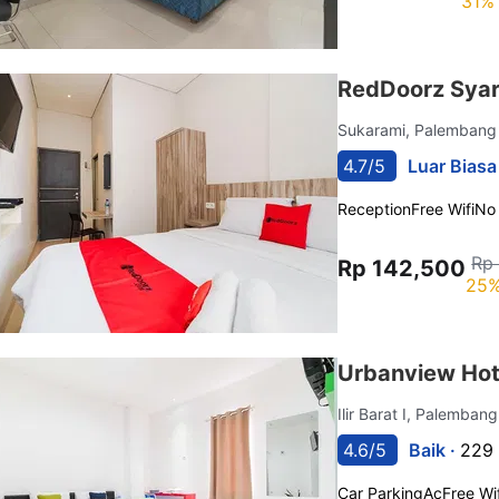
31% 
RedDoorz Syar
Sukarami, Palemban
4.7/5
Luar Biasa
Reception
Free Wifi
No
Rp
Rp 142,500
25%
Urbanview Hot
Ilir Barat I, Palemban
4.6/5
Baik ·
229 
Car Parking
Ac
Free Wif