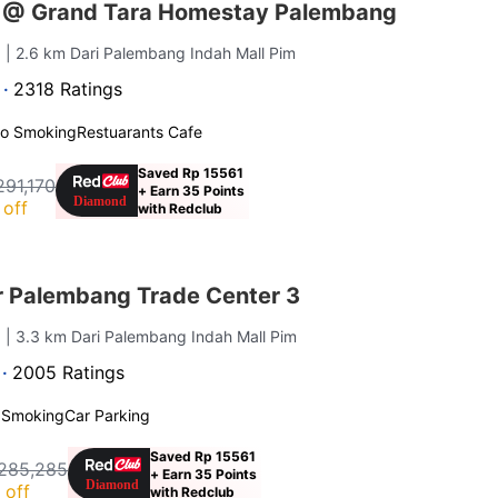
s @ Grand Tara Homestay Palembang
g
| 2.6 km Dari Palembang Indah Mall Pim
 ·
2318 Ratings
o Smoking
Restuarants Cafe
Saved Rp 15561
291,170
+ Earn 35 Points
off
with Redclub
 Palembang Trade Center 3
g
| 3.3 km Dari Palembang Indah Mall Pim
 ·
2005 Ratings
 Smoking
Car Parking
Saved Rp 15561
285,285
+ Earn 35 Points
 off
with Redclub