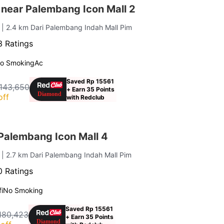
 near Palembang Icon Mall 2
g
| 2.4 km Dari Palembang Indah Mall Pim
 Ratings
o Smoking
Ac
Saved Rp 15561
143,650
+ Earn 35 Points
off
with Redclub
Palembang Icon Mall 4
g
| 2.7 km Dari Palembang Indah Mall Pim
 Ratings
i
No Smoking
Saved Rp 15561
180,423
+ Earn 35 Points