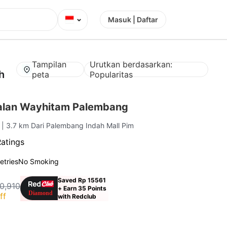
⌄
Masuk | Daftar
Tampilan
Urutkan berdasarkan:
h
peta
Popularitas
alan Wayhitam Palembang
g
| 3.7 km Dari Palembang Indah Mall Pim
Ratings
letries
No Smoking
Saved Rp 15561
0,910
+ Earn 35 Points
ff
with Redclub