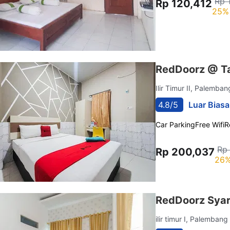
Rp 
Rp 120,412
25% 
RedDoorz @ T
Ilir Timur II, Palemba
4.8/5
Luar Biasa
Car Parking
Free Wifi
R
Rp
Rp 200,037
26%
RedDoorz Syar
ilir timur I, Palemban