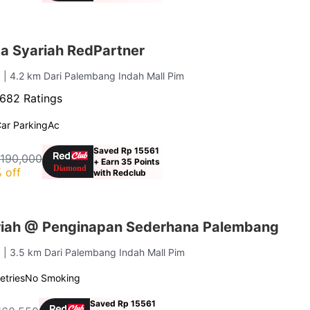
 Syariah RedPartner
g
| 4.2 km Dari Palembang Indah Mall Pim
682 Ratings
ar Parking
Ac
Saved Rp 15561
 190,000
+ Earn 35 Points
 off
with Redclub
riah @ Penginapan Sederhana Palembang
g
| 3.5 km Dari Palembang Indah Mall Pim
letries
No Smoking
Saved Rp 15561