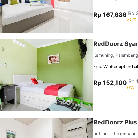
Rp 
Rp 167,686
30% 
RedDoorz Syar
Kemuning, Palemban
Free Wifi
Reception
Toi
Rp 
Rp 152,100
0% o
RedDoorz Plus
ilir timur I, Palemban