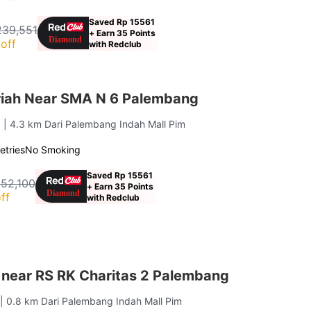
Saved Rp 15561
239,551
+ Earn 35 Points
off
with Redclub
iah Near SMA N 6 Palembang
g
| 4.3 km Dari Palembang Indah Mall Pim
letries
No Smoking
Saved Rp 15561
152,100
+ Earn 35 Points
ff
with Redclub
 near RS RK Charitas 2 Palembang
g
| 0.8 km Dari Palembang Indah Mall Pim