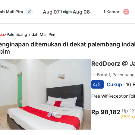
Aug 07
Aug 08
ah Mall Pim
1 Kamar
1 night
ia
>
Palembang Indah Mall Pim
enginapan ditemukan di dekat
palembang inda
 pim
RedDoorz @ J
Ilir Barat I, Palemban
4/5
Cukup ·
16 
Free Wifi
Reception
Toi
Rp 13
Rp 98,182
25% o