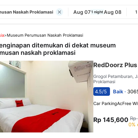
Aug 07
Aug 08
usan Naskah Proklamasi
1
1 night
ia
>
Museum Perumusan Naskah Proklamasi
enginapan ditemukan di dekat
museum
musan naskah proklamasi
RedDoorz Plus
Grogol Petamburan, 
Proklamasi
4.5/5
Baik ·
3065
Car Parking
Ac
Free Wif
Rp
Rp 145,600
0% 