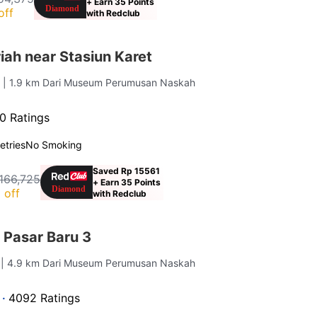
+ Earn 35 Points
off
with Redclub
ah near Stasiun Karet
a
| 1.9 km Dari Museum Perumusan Naskah
0 Ratings
letries
No Smoking
Saved Rp 15561
166,725
+ Earn 35 Points
 off
with Redclub
 Pasar Baru 3
a
| 4.9 km Dari Museum Perumusan Naskah
 ·
4092 Ratings