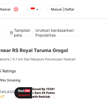
⌄
 Kamar
Masuk | Daftar
Tampilan
Urutkan berdasarkan:
peta
Popularitas
 near RS Royal Taruma Grogol
Jakarta
| 6.1 km Dari Museum Perumusan Naskah
 Ratings
i
No Smoking
Saved Rp 15561
 145,600
+ Earn 35 Points
off
with Redclub