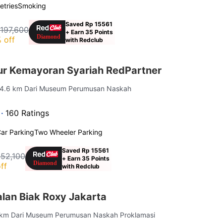
letries
Smoking
Saved Rp 15561
 197,600
+ Earn 35 Points
 off
with Redclub
ur Kemayoran Syariah RedPartner
 4.6 km Dari Museum Perumusan Naskah
 ·
160 Ratings
ar Parking
Two Wheeler Parking
Saved Rp 15561
152,100
+ Earn 35 Points
ff
with Redclub
lan Biak Roxy Jakarta
 km Dari Museum Perumusan Naskah Proklamasi