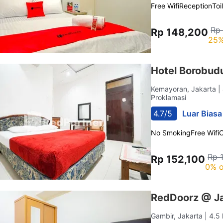
Free Wifi
Reception
Toi
Rp
Rp 148,200
25%
Hotel Borobud
Kemayoran, Jakarta
|
Proklamasi
4.7/5
Luar Biasa
No Smoking
Free Wifi
C
Rp 
Rp 152,100
0% o
RedDoorz @ Ja
Gambir, Jakarta
| 4.5