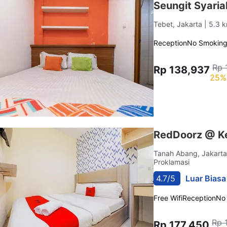
Seungit Syaria
Tebet, Jakarta
| 5.3 
Reception
No Smokin
Rp 
Rp 138,937
25%
RedDoorz @ K
Tanah Abang, Jakart
Proklamasi
4.7/5
Luar Biasa
Free Wifi
Reception
No
Rp 
Rp 177,450