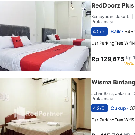
RedDoorz Plu
Kemayoran, Jakarta
|
Proklamasi
4.5/5
Baik ·
9495
Car Parking
Free Wifi
N
Rp 
Rp 129,675
25% 
Wisma Bintang
Johar Baru, Jakarta
|
Proklamasi
4.2/5
Cukup ·
37
Car Parking
Free Wifi
S
Rp 1