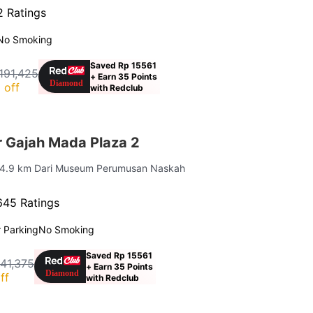
 Ratings
No Smoking
Saved Rp 15561
191,425
+ Earn 35 Points
 off
with Redclub
 Gajah Mada Plaza 2
 4.9 km Dari Museum Perumusan Naskah
645 Ratings
 Parking
No Smoking
Saved Rp 15561
141,375
+ Earn 35 Points
ff
with Redclub