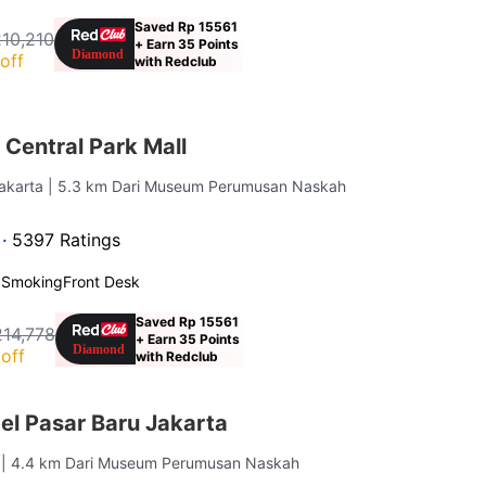
Saved Rp 15561
210,210
+ Earn 35 Points
off
with Redclub
Central Park Mall
Jakarta
| 5.3 km Dari Museum Perumusan Naskah
 ·
5397 Ratings
 Smoking
Front Desk
Saved Rp 15561
214,778
+ Earn 35 Points
off
with Redclub
el Pasar Baru Jakarta
a
| 4.4 km Dari Museum Perumusan Naskah