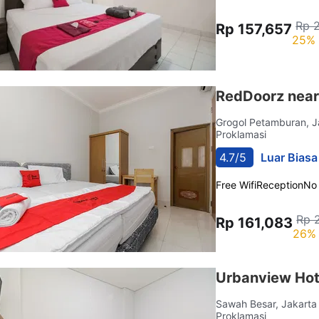
Rp 
Rp 157,657
25% 
RedDoorz near 
Grogol Petamburan, 
Proklamasi
4.7/5
Luar Biasa
Free Wifi
Reception
No
Rp 
Rp 161,083
26% 
Urbanview Hot
Sawah Besar, Jakart
Proklamasi