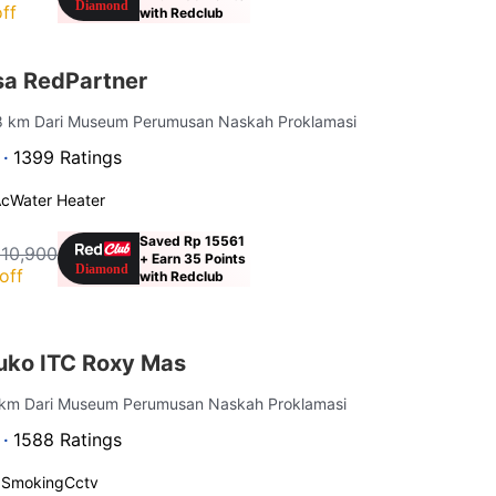
ff
with Redclub
sa RedPartner
.8 km Dari Museum Perumusan Naskah Proklamasi
 ·
1399 Ratings
Ac
Water Heater
Saved Rp 15561
210,900
+ Earn 35 Points
off
with Redclub
uko ITC Roxy Mas
 km Dari Museum Perumusan Naskah Proklamasi
 ·
1588 Ratings
 Smoking
Cctv