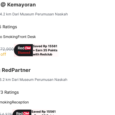
s @ Kemayoran
 4.2 km Dari Museum Perumusan Naskah
 Ratings
o Smoking
Front Desk
Saved Rp 15561
172,900
+ Earn 35 Points
off
with Redclub
 RedPartner
 3.2 km Dari Museum Perumusan Naskah
3 Ratings
moking
Reception
Saved Rp 15561
54,375