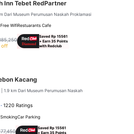
h Inn Tebet RedPartner
km Dari Museum Perumusan Naskah Proklamasi
g
Free Wifi
Restuarants Cafe
Saved Rp 15561
185,250
+ Earn 35 Points
 off
with Redclub
ebon Kacang
a
| 1.9 km Dari Museum Perumusan Naskah
 ·
1220 Ratings
 Smoking
Car Parking
Saved Rp 15561
177,450
+ Earn 35 Points