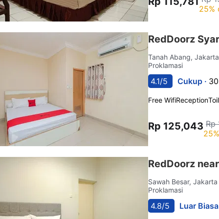
Rp 115,781
25% 
RedDoorz Syari
Tanah Abang, Jakart
Proklamasi
4.1/5
Cukup ·
30
Free Wifi
Reception
Toi
Rp 
Rp 125,043
25%
RedDoorz near
Sawah Besar, Jakart
Proklamasi
4.8/5
Luar Biasa