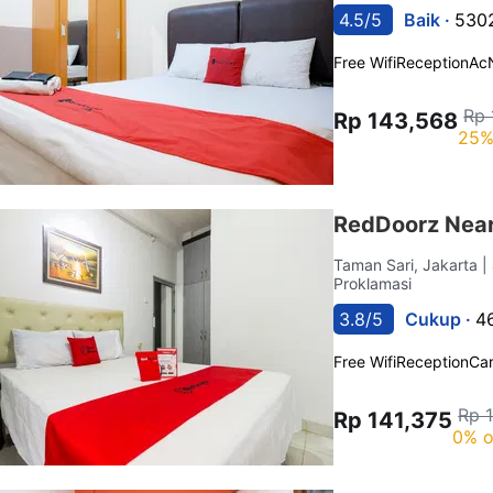
4.5/5
Baik ·
5302
Free Wifi
Reception
Ac
Rp 
Rp 143,568
25%
RedDoorz Near
Taman Sari, Jakarta
|
Proklamasi
3.8/5
Cukup ·
4
Free Wifi
Reception
Car
Rp 
Rp 141,375
0% o