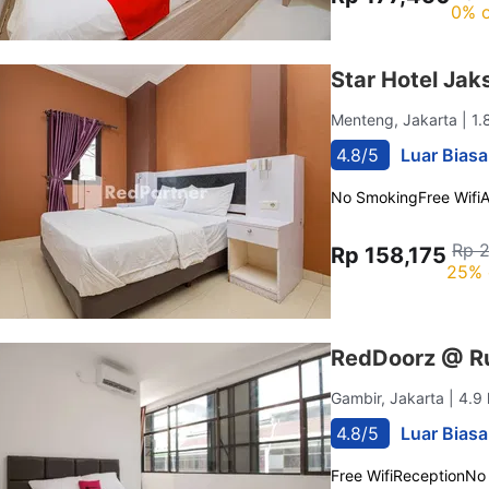
0% o
Star Hotel Jak
Menteng, Jakarta
| 1
4.8/5
Luar Biasa
No Smoking
Free Wifi
Rp 
Rp 158,175
25% 
RedDoorz @ R
Gambir, Jakarta
| 4.9
4.8/5
Luar Biasa
Free Wifi
Reception
No