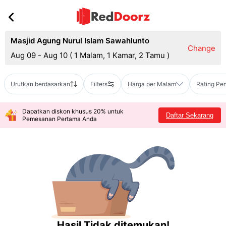
Masjid Agung Nurul Islam Sawahlunto
Change
Aug 09 - Aug 10
(
1 Malam, 1 Kamar, 2 Tamu
)
Urutkan berdasarkan
Filters
Harga per Malam
Rating Pe
Dapatkan diskon khusus 20% untuk
Daftar Sekarang
Pemesanan Pertama Anda
Hasil Tidak ditemukan!