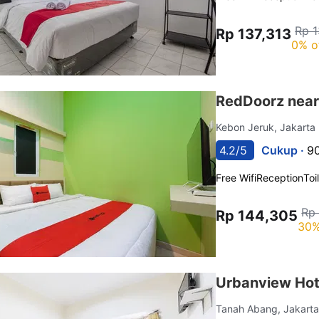
Rp 1
Rp 137,313
0% o
RedDoorz near
Kebon Jeruk, Jakarta
4.2/5
Cukup ·
90
Free Wifi
Reception
Toi
Rp
Rp 144,305
30%
Urbanview Hote
Tanah Abang, Jakart