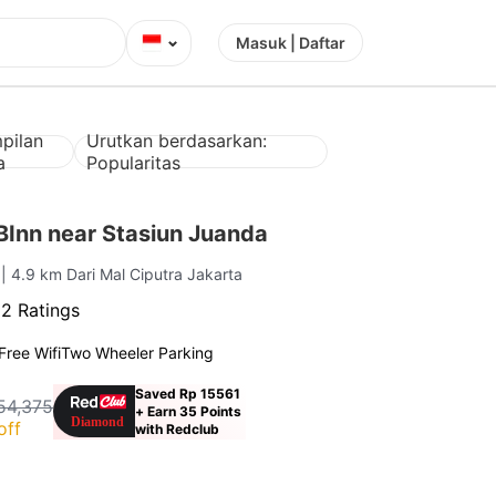
⌄
Masuk | Daftar
pilan
Urutkan berdasarkan:
a
Popularitas
Inn near Stasiun Juanda
a
| 4.9 km Dari Mal Ciputra Jakarta
52 Ratings
Free Wifi
Two Wheeler Parking
Saved Rp 15561
54,375
+ Earn 35 Points
off
with Redclub