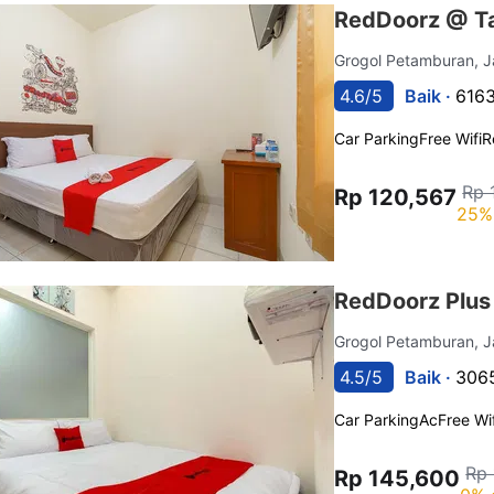
RedDoorz @ T
Grogol Petamburan, 
4.6/5
Baik ·
6163
Car Parking
Free Wifi
R
Rp 
Rp 120,567
25%
RedDoorz Plus
Grogol Petamburan, 
4.5/5
Baik ·
3065
Car Parking
Ac
Free Wif
Rp
Rp 145,600