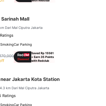
off
with Redclub
 Sarinah Mall
 km Dari Mal Ciputra Jakarta
Ratings
 Smoking
Car Parking
Saved Rp 15561
170,000
+ Earn 35 Points
off
with Redclub
near Jakarta Kota Station
 4.3 km Dari Mal Ciputra Jakarta
 Ratings
 Smoking
Car Parking