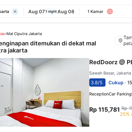
Aug 07
Aug 08
karta
1 Kamar
1 night
ia
>
Mal Ciputra Jakarta
Tam
enginapan ditemukan di dekat
mal
pet
ra jakarta
RedDoorz @ PB
Sawah Besar, Jakart
3.8/5
Cukup ·
1
Reception
Car Parking
Rp 1
Rp 115,781
25% 