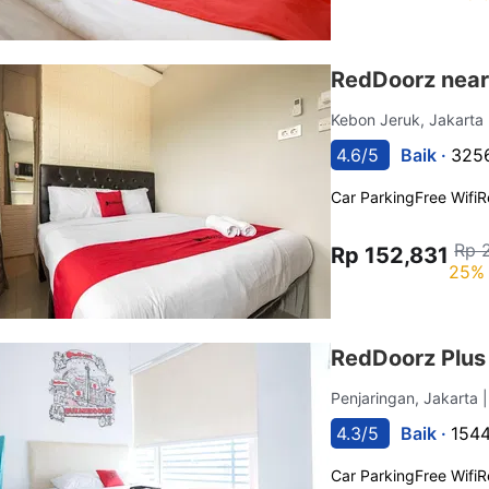
RedDoorz near
Kebon Jeruk, Jakarta
4.6/5
Baik ·
3256
Car Parking
Free Wifi
R
Rp 
Rp 152,831
25% 
RedDoorz Plus
Penjaringan, Jakarta
4.3/5
Baik ·
1544
Car Parking
Free Wifi
R