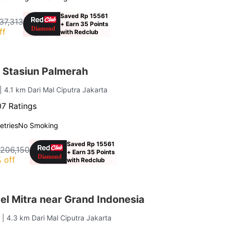
Saved Rp 15561
37,313
+ Earn 35 Points
ff
with Redclub
 Stasiun Palmerah
| 4.1 km Dari Mal Ciputra Jakarta
7 Ratings
letries
No Smoking
Saved Rp 15561
 206,150
+ Earn 35 Points
 off
with Redclub
l Mitra near Grand Indonesia
a
| 4.3 km Dari Mal Ciputra Jakarta