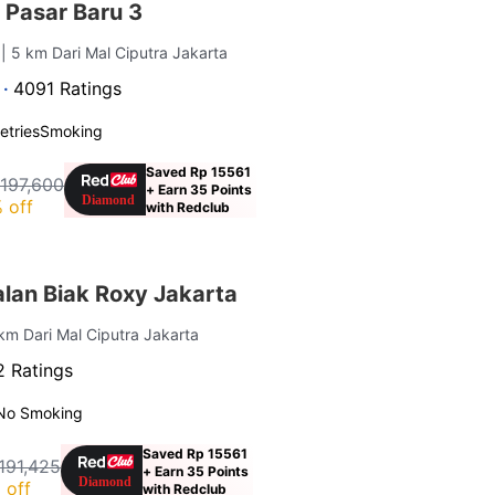
 Pasar Baru 3
a
| 5 km Dari Mal Ciputra Jakarta
 ·
4091 Ratings
letries
Smoking
Saved Rp 15561
 197,600
+ Earn 35 Points
 off
with Redclub
lan Biak Roxy Jakarta
 km Dari Mal Ciputra Jakarta
 Ratings
No Smoking
Saved Rp 15561
191,425
+ Earn 35 Points
 off
with Redclub