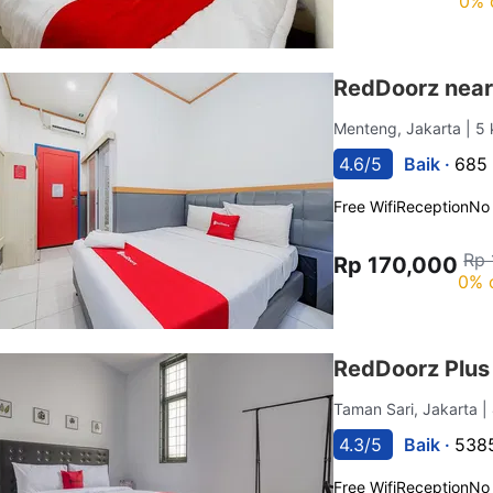
0% 
RedDoorz near
Menteng, Jakarta
| 5
4.6/5
Baik ·
685 
Free Wifi
Reception
No
Rp 
Rp 170,000
0% 
RedDoorz Plus 
Taman Sari, Jakarta
|
4.3/5
Baik ·
5385
Free Wifi
Reception
No