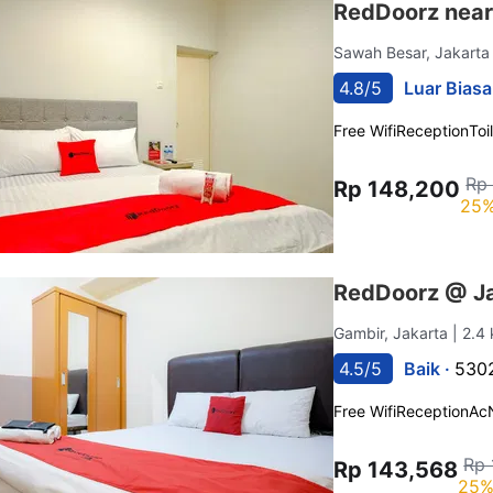
RedDoorz near
Sawah Besar, Jakart
4.8/5
Luar Biasa
Free Wifi
Reception
Toi
Rp
Rp 148,200
25%
RedDoorz @ Ja
Gambir, Jakarta
| 2.4
4.5/5
Baik ·
5302
Free Wifi
Reception
Ac
Rp 
Rp 143,568
25%