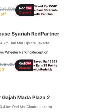
Saved Rp 15561
235,508
+ Earn 35 Points
off
with Redclub
use Syariah RedPartner
.4 km Dari Mal Ciputra Jakarta
wo Wheeler Parking
Reception
Saved Rp 15561
169,000
+ Earn 35 Points
off
with Redclub
 Gajah Mada Plaza 2
 3.4 km Dari Mal Ciputra Jakarta