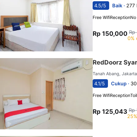
4.5/5
Baik ·
277 
Free Wifi
Reception
No
Rp
Rp 150,000
0% 
RedDoorz Syari
Tanah Abang, Jakart
4.1/5
Cukup ·
30
Free Wifi
Reception
Toi
Rp 
Rp 125,043
25%