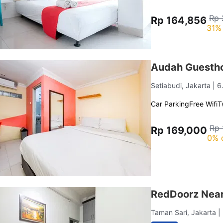
Rp 
Rp 164,856
31% 
Audah Guestho
Setiabudi, Jakarta
| 6
Car Parking
Free Wifi
T
Rp 
Rp 169,000
0% 
RedDoorz Near
Taman Sari, Jakarta
|