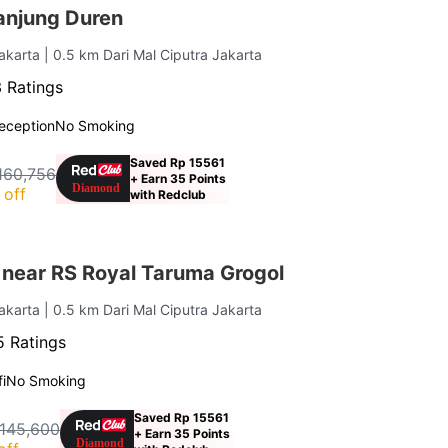
anjung Duren
Jakarta
| 0.5 km Dari Mal Ciputra Jakarta
 Ratings
eception
No Smoking
Saved Rp 15561
160,756
+ Earn 35 Points
 off
with Redclub
 near RS Royal Taruma Grogol
Jakarta
| 0.5 km Dari Mal Ciputra Jakarta
 Ratings
i
No Smoking
Saved Rp 15561
 145,600
+ Earn 35 Points