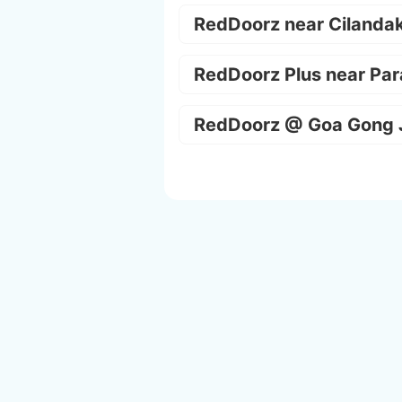
RedDoorz near Cilanda
RedDoorz Plus near Par
RedDoorz @ Goa Gong 