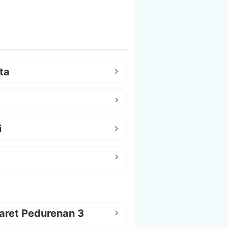
ta
i
aret Pedurenan 3