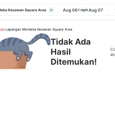
Aug 06
Aug 07
eka Kesawan Square Area
1 night
ia
>
Lapangan Merdeka Kesawan Square Area
Tidak Ada
Co
Hasil
at
Ditemukan!