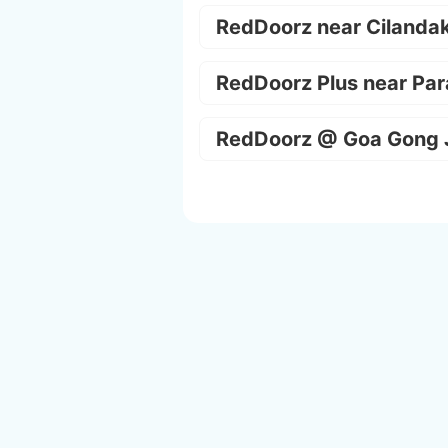
RedDoorz near Cilanda
RedDoorz Plus near Par
RedDoorz @ Goa Gong 