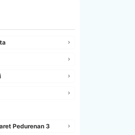
ta
i
aret Pedurenan 3