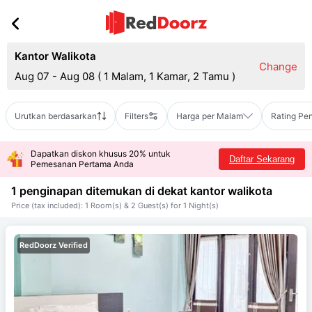
Kantor Walikota
Change
Aug 07 - Aug 08
(
1 Malam, 1 Kamar, 2 Tamu
)
Urutkan berdasarkan
Filters
Harga per Malam
Rating Pe
Dapatkan diskon khusus 20% untuk
Daftar Sekarang
Pemesanan Pertama Anda
1 penginapan ditemukan di dekat
kantor walikota
Price (tax included): 1 Room(s) & 2 Guest(s) for 1 Night(s)
RedDoorz Verified