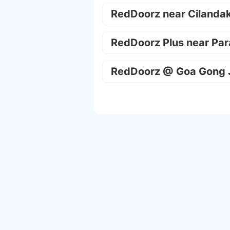
RedDoorz near Cilanda
RedDoorz Plus near Par
RedDoorz @ Goa Gong 