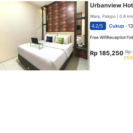
Urbanview Hot
Wara, Palopo
| 0.8 km
4.2/5
Cukup ·
13
Free Wifi
Reception
Toi
Rp 
Rp 185,250
25%