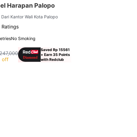
el Harapan Palopo
 Dari Kantor Wali Kota Palopo
 Ratings
letries
No Smoking
Saved Rp 15561
247,000
+ Earn 35 Points
 off
with Redclub