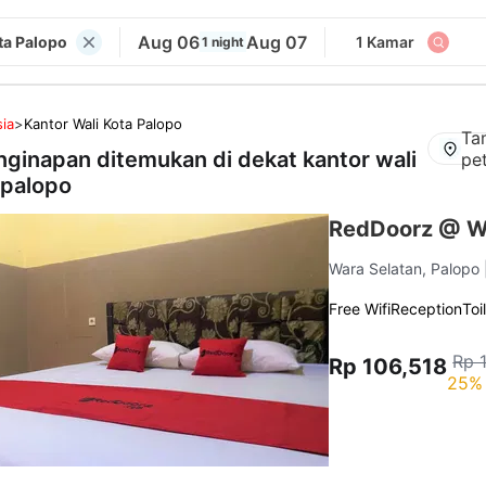
Aug 06
Aug 07
ta Palopo
1 Kamar
1 night
ia
>
Kantor Wali Kota Palopo
Ta
nginapan ditemukan di dekat
kantor wali
pe
 palopo
RedDoorz @ W
Wara Selatan, Palopo
Free Wifi
Reception
Toi
Rp 
Rp 106,518
25% 