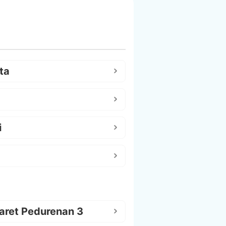
ta
i
aret Pedurenan 3