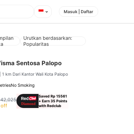
⌄
Masuk | Daftar
mpilan
Urutkan berdasarkan:
ta
Popularitas
isma Sentosa Palopo
| 1 km Dari Kantor Wali Kota Palopo
letries
No Smoking
Saved Rp 15561
142,025
+ Earn 35 Points
off
with Redclub