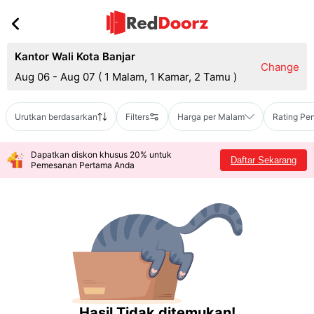
Kantor Wali Kota Banjar
Change
Aug 06 - Aug 07
(
1 Malam, 1 Kamar, 2 Tamu
)
Urutkan berdasarkan
Filters
Harga per Malam
Rating Pe
Dapatkan diskon khusus 20% untuk
Daftar Sekarang
Pemesanan Pertama Anda
Hasil Tidak ditemukan!