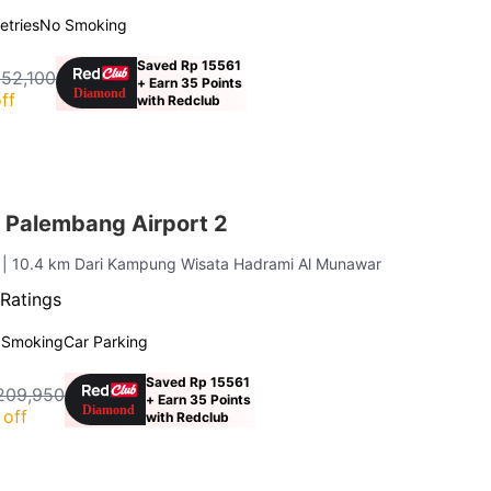
letries
No Smoking
Saved Rp 15561
152,100
+ Earn 35 Points
ff
with Redclub
 Palembang Airport 2
g
| 10.4 km Dari Kampung Wisata Hadrami Al Munawar
Ratings
 Smoking
Car Parking
Saved Rp 15561
209,950
+ Earn 35 Points
off
with Redclub