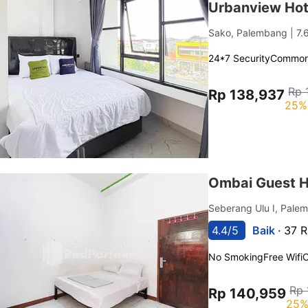
Urbanview Hot
Sako, Palembang
| 7
24*7 Security
Common
Rp 
Rp 138,937
25%
Ombai Guest H
Seberang Ulu I, Pal
4.4/5
Baik ·
37 R
No Smoking
Free Wifi
C
Rp 
Rp 140,959
25%