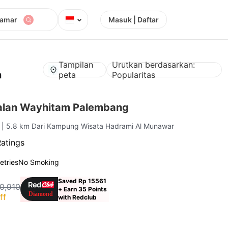
⌄
Kamar
Masuk | Daftar
Tampilan
Urutkan berdasarkan:
a
peta
Popularitas
alan Wayhitam Palembang
g
| 5.8 km Dari Kampung Wisata Hadrami Al Munawar
Ratings
letries
No Smoking
Saved Rp 15561
0,910
+ Earn 35 Points
ff
with Redclub