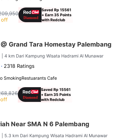
Saved Rp 15561
209,950
+ Earn 35 Points
off
with Redclub
s @ Grand Tara Homestay Palembang
g
| 4 km Dari Kampung Wisata Hadrami Al Munawar
 ·
2318 Ratings
o Smoking
Restuarants Cafe
Saved Rp 15561
268,826
+ Earn 35 Points
off
with Redclub
iah Near SMA N 6 Palembang
g
| 5.3 km Dari Kampung Wisata Hadrami Al Munawar