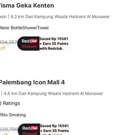
isma Geka Kenten
asin
| 9.2 km Dari Kampung Wisata Hadrami Al Munawar
Water Bottle
Shower
Towel
Saved Rp 15561
104,357
+ Earn 35 Points
off
with Redclub
Palembang Icon Mall 4
g
| 4.6 km Dari Kampung Wisata Hadrami Al Munawar
 Ratings
i
No Smoking
Saved Rp 15561
229,799
+ Earn 35 Points