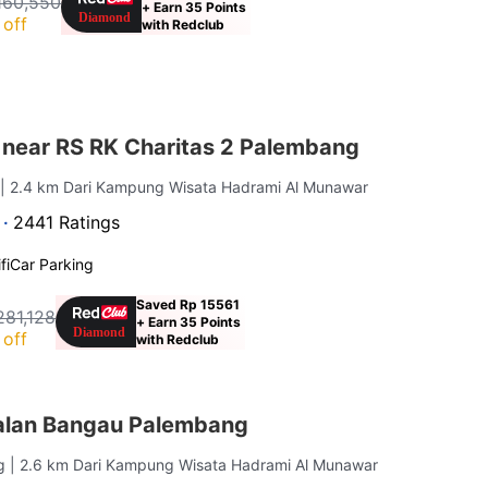
160,550
+ Earn 35 Points
off
with Redclub
 near RS RK Charitas 2 Palembang
g
| 2.4 km Dari Kampung Wisata Hadrami Al Munawar
 ·
2441 Ratings
fi
Car Parking
Saved Rp 15561
281,128
+ Earn 35 Points
off
with Redclub
alan Bangau Palembang
ng
| 2.6 km Dari Kampung Wisata Hadrami Al Munawar