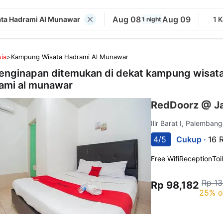
Aug 08
Aug 09
ta Hadrami Al Munawar
1 
1 night
ia
>
Kampung Wisata Hadrami Al Munawar
enginapan ditemukan di dekat
kampung wisat
ami al munawar
RedDoorz @ J
Ilir Barat I, Palemban
4/5
Cukup ·
16 
Free Wifi
Reception
Toi
Rp 13
Rp 98,182
25% o