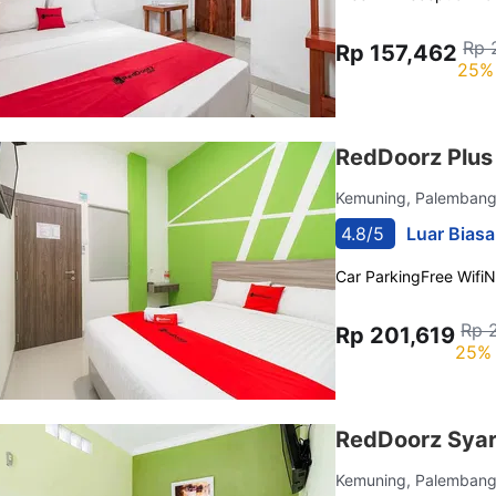
Rp 
Rp 157,462
25% 
RedDoorz Plu
Kemuning, Palemban
4.8/5
Luar Biasa
Car Parking
Free Wifi
N
Rp 
Rp 201,619
25% 
RedDoorz Syar
Kemuning, Palemban