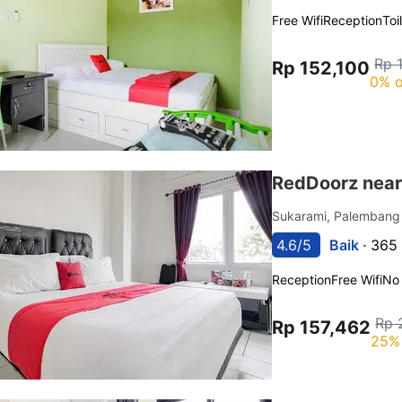
Free Wifi
Reception
Toi
Rp 
Rp 152,100
0% o
RedDoorz near
Sukarami, Palemban
4.6/5
Baik ·
365 
Reception
Free Wifi
No
Rp 
Rp 157,462
25% 