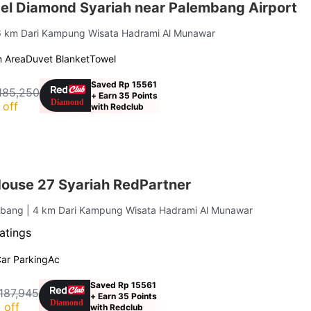
el Diamond Syariah near Palembang Airport
.6 km Dari Kampung Wisata Hadrami Al Munawar
 Area
Duvet Blanket
Towel
Saved Rp 15561
185,250
+ Earn 35 Points
 off
with Redclub
ouse 27 Syariah RedPartner
embang
| 4 km Dari Kampung Wisata Hadrami Al Munawar
atings
ar Parking
Ac
Saved Rp 15561
187,945
+ Earn 35 Points
 off
with Redclub