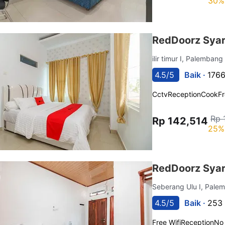
30%
RedDoorz Syar
ilir timur I, Palemban
4.5/5
Baik ·
1766
Cctv
Reception
Cook
Fr
Rp 
Rp 142,514
25%
RedDoorz Syar
Seberang Ulu I, Pal
4.5/5
Baik ·
253 
Free Wifi
Reception
No