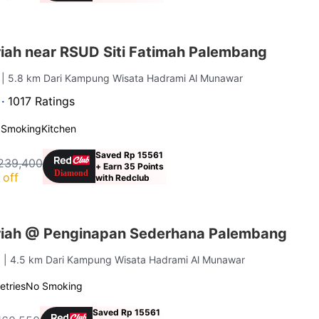
iah near RSUD Siti Fatimah Palembang
g
| 5.8 km Dari Kampung Wisata Hadrami Al Munawar
 ·
1017 Ratings
 Smoking
Kitchen
Saved Rp 15561
239,400
+ Earn 35 Points
 off
with Redclub
riah @ Penginapan Sederhana Palembang
g
| 4.5 km Dari Kampung Wisata Hadrami Al Munawar
letries
No Smoking
Saved Rp 15561