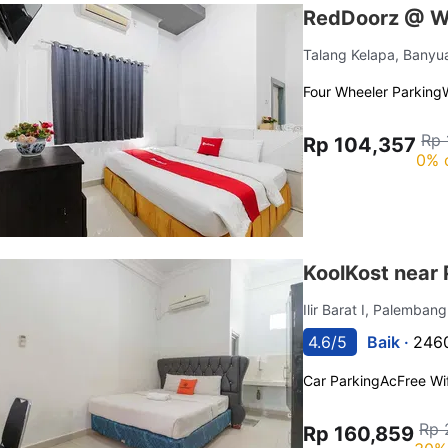
RedDoorz @ W
Talang Kelapa, Banyu
Four Wheeler Parking
Rp 
Rp 104,357
0% 
KoolKost near 
Ilir Barat I, Palemban
4.6/5
Baik ·
2460
Car Parking
Ac
Free Wif
Rp 
Rp 160,859