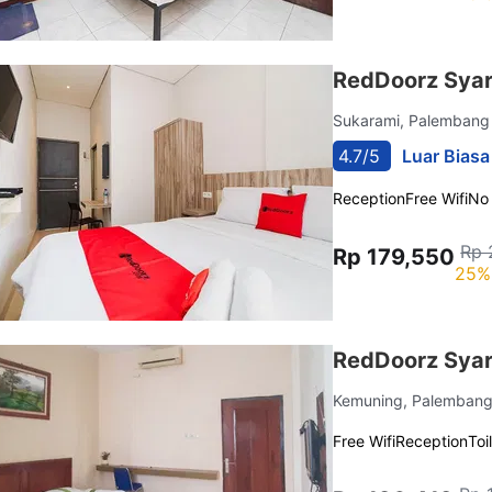
RedDoorz Syar
Sukarami, Palemban
4.7/5
Luar Biasa
Reception
Free Wifi
No
Rp 
Rp 179,550
25%
RedDoorz Sya
Kemuning, Palemban
Free Wifi
Reception
Toi