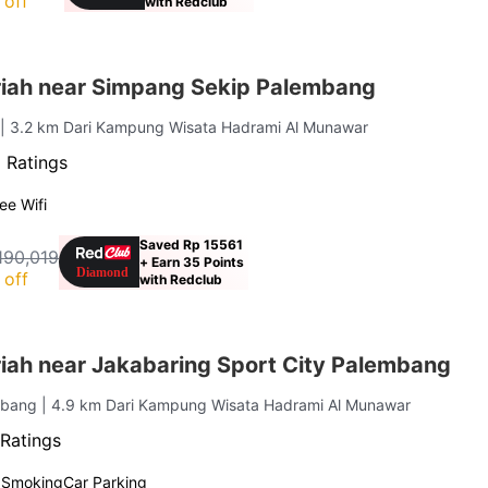
 off
with Redclub
iah near Simpang Sekip Palembang
g
| 3.2 km Dari Kampung Wisata Hadrami Al Munawar
 Ratings
ee Wifi
Saved Rp 15561
190,019
+ Earn 35 Points
 off
with Redclub
iah near Jakabaring Sport City Palembang
embang
| 4.9 km Dari Kampung Wisata Hadrami Al Munawar
Ratings
 Smoking
Car Parking