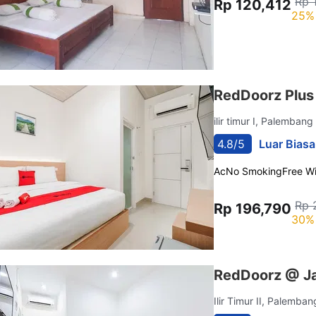
Rp 
Rp 120,412
25% 
RedDoorz Plus
ilir timur I, Palemban
4.8/5
Luar Biasa
Ac
No Smoking
Free Wi
Rp 
Rp 196,790
30% 
RedDoorz @ J
Ilir Timur II, Palemba