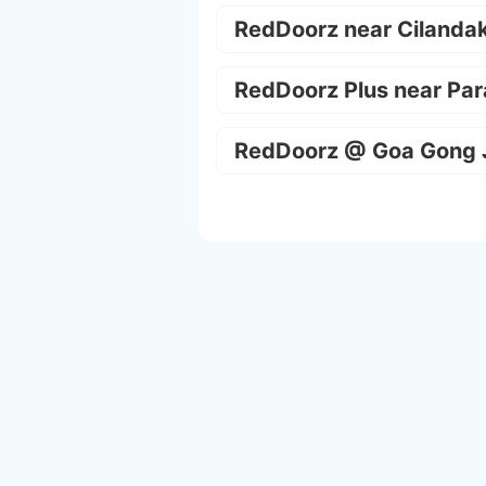
RedDoorz near Cilanda
RedDoorz Plus near Par
RedDoorz @ Goa Gong 