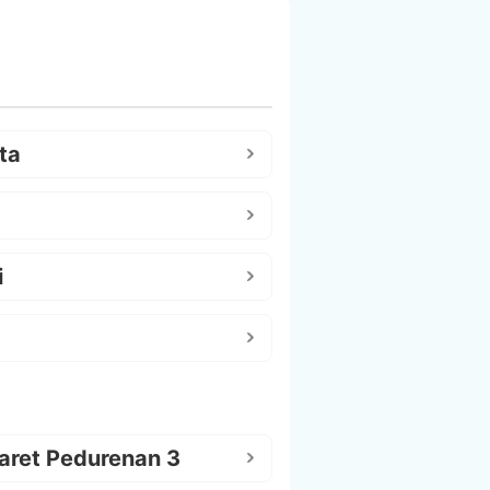
ta
i
aret Pedurenan 3