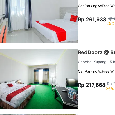
Car Parking
Ac
Free Wif
Rp 
Rp 261,933
25%
RedDoorz @ B
Oebobo, Kupang
| 5 
Car Parking
Ac
Free Wif
Rp 
Rp 217,668
25% 