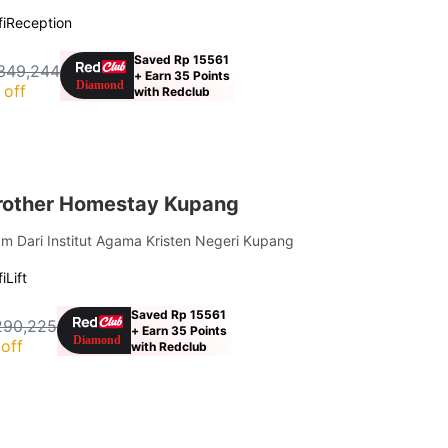
i
Reception
Saved Rp 15561
349,244
+ Earn 35 Points
 off
with Redclub
rother Homestay Kupang
km Dari Institut Agama Kristen Negeri Kupang
i
Lift
Saved Rp 15561
290,225
+ Earn 35 Points
off
with Redclub