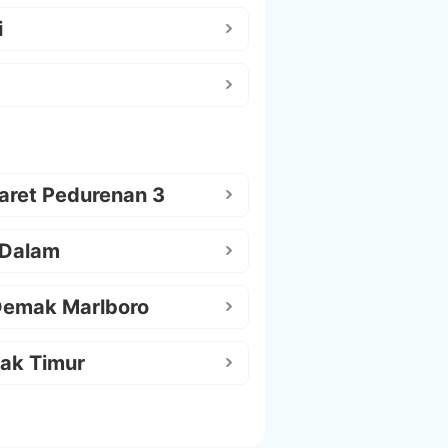
i
aret Pedurenan 3
 Dalam
Demak Marlboro
ak Timur