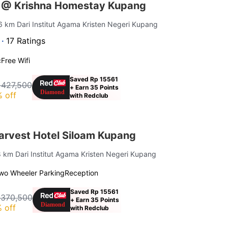
 @ Krishna Homestay Kupang
 6 km Dari Institut Agama Kristen Negeri Kupang
 ·
17 Ratings
c
Free Wifi
Saved Rp 15561
 427,500
+ Earn 35 Points
 off
with Redclub
rvest Hotel Siloam Kupang
8 km Dari Institut Agama Kristen Negeri Kupang
wo Wheeler Parking
Reception
Saved Rp 15561
 370,500
+ Earn 35 Points
 off
with Redclub