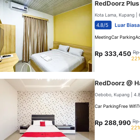
RedDoorz Plus
Kota Lama, Kupang
|
4.8/5
Luar Biasa
Meeting
Car Parking
A
Rp
Rp 333,450
22%
RedDoorz @ Ha
Oebobo, Kupang
| 4.
Car Parking
Free Wifi
T
Rp
Rp 288,990
22%