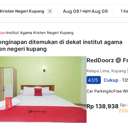
Aug 08
Aug 09
 Kristen Negeri Kupang
1 K
1 night
ia
>
Institut Agama Kristen Negeri Kupang
enginapan ditemukan di dekat
institut agama
ten negeri kupang
RedDoorz @ F
Kelapa Lima, Kupang
4.1/5
Cukup ·
13
Car Parking
Ac
Free Wif
Rp 
Rp 138,938
25%