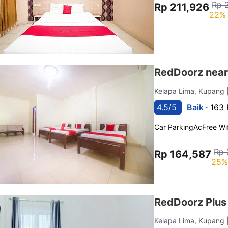
Rp 
Rp 211,926
22% 
RedDoorz near
Kelapa Lima, Kupang
4.5/5
Baik ·
163 
Car Parking
Ac
Free Wif
Rp 
Rp 164,587
25%
RedDoorz Plus 
Kelapa Lima, Kupang