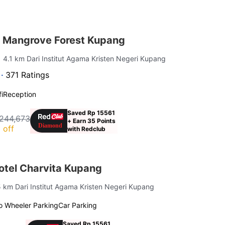
 Mangrove Forest Kupang
| 4.1 km Dari Institut Agama Kristen Negeri Kupang
 ·
371 Ratings
i
Reception
Saved Rp 15561
244,673
+ Earn 35 Points
 off
with Redclub
tel Charvita Kupang
5 km Dari Institut Agama Kristen Negeri Kupang
o Wheeler Parking
Car Parking
Saved Rp 15561