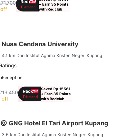
271,700
+ Earn 35 Points
off
with Redclub
 Nusa Cendana University
| 4.1 km Dari Institut Agama Kristen Negeri Kupang
Ratings
i
Reception
Saved Rp 15561
219,450
+ Earn 35 Points
 off
with Redclub
@ GNG Hotel El Tari Airport Kupang
| 3.6 km Dari Institut Agama Kristen Negeri Kupang