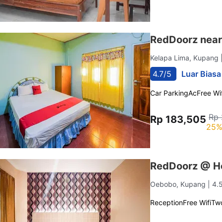
RedDoorz near
Kelapa Lima, Kupang
4.7/5
Luar Biasa
Car Parking
Ac
Free Wif
Rp 
Rp 183,505
25%
RedDoorz @ Ho
Oebobo, Kupang
| 4.
Reception
Free Wifi
Tw