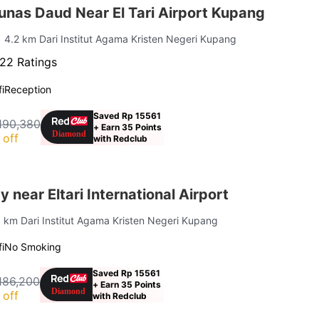
unas Daud Near El Tari Airport Kupang
| 4.2 km Dari Institut Agama Kristen Negeri Kupang
22 Ratings
i
Reception
Saved Rp 15561
190,380
+ Earn 35 Points
 off
with Redclub
near Eltari International Airport
3 km Dari Institut Agama Kristen Negeri Kupang
i
No Smoking
Saved Rp 15561
186,200
+ Earn 35 Points
 off
with Redclub