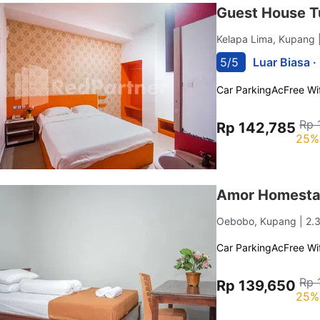
Guest House T
Kelapa Lima, Kupang
5/5
Luar Biasa ·
Car Parking
Ac
Free Wif
Rp 
Rp 142,785
25%
Amor Homestay 
Oebobo, Kupang
| 2.
Car Parking
Ac
Free Wif
Rp 
Rp 139,650
25%