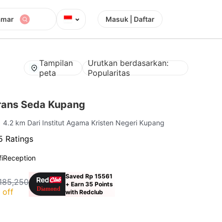
⌄
amar
Masuk | Daftar
Tampilan
Urutkan berdasarkan:
peta
Popularitas
rans Seda Kupang
| 4.2 km Dari Institut Agama Kristen Negeri Kupang
5 Ratings
i
Reception
Saved Rp 15561
185,250
+ Earn 35 Points
 off
with Redclub