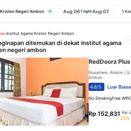
Aug 06
Aug 07
 Kristen Negeri Ambon
1 Ka
1 night
ia
>
Institut Agama Kristen Negeri Ambon
nginapan ditemukan di dekat
institut agama
ten negeri ambon
RedDoorz Plus
Nusaniwe, Ambon
| 9
Ambon
4.8/5
Luar Biasa
No Smoking
Free Wifi
C
Rp 
Rp 152,831
25% 