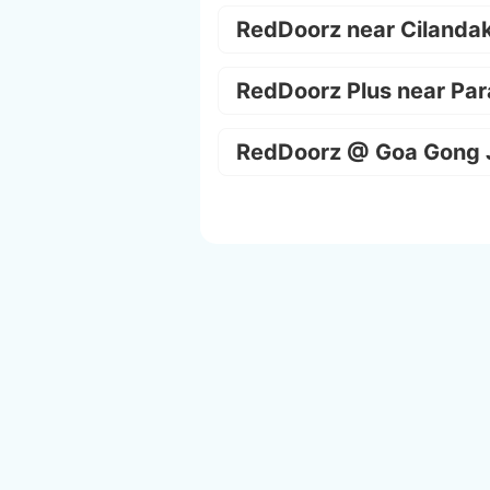
RedDoorz near Cilanda
RedDoorz Plus near Par
RedDoorz @ Goa Gong 