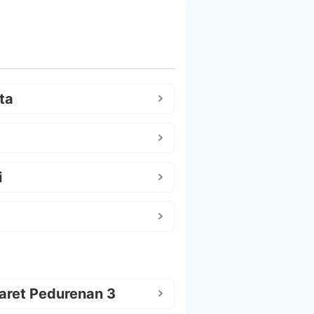
ta
i
aret Pedurenan 3