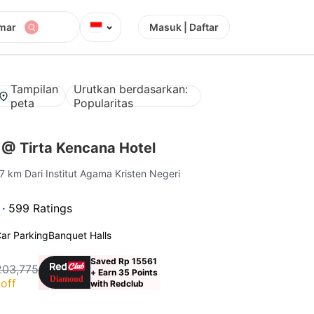
⌄
mar
Masuk | Daftar
Tampilan
Urutkan berdasarkan:
peta
Popularitas
 @ Tirta Kencana Hotel
.7 km Dari Institut Agama Kristen Negeri
 ·
599 Ratings
ar Parking
Banquet Halls
Saved Rp 15561
203,775
+ Earn 35 Points
off
with Redclub