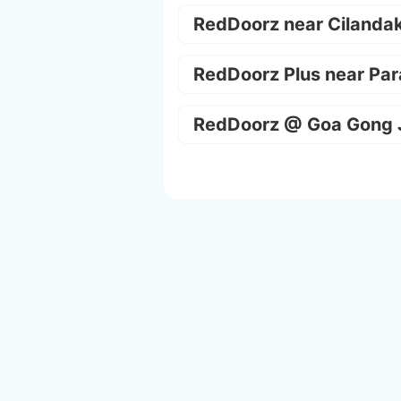
RedDoorz near Cilanda
RedDoorz Plus near Par
RedDoorz @ Goa Gong 