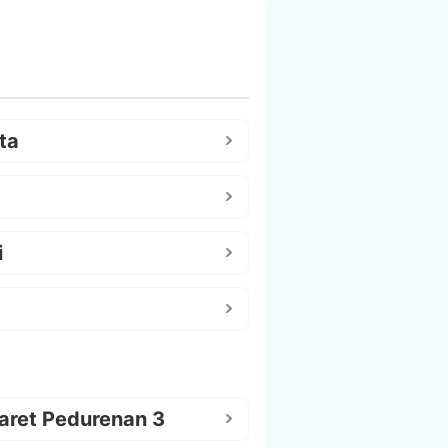
ta
i
aret Pedurenan 3