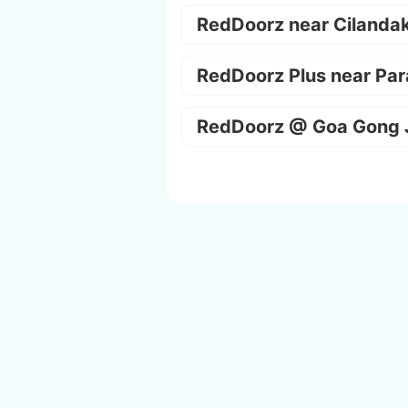
RedDoorz near Cilanda
RedDoorz Plus near Par
RedDoorz @ Goa Gong 