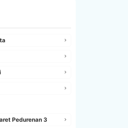
ta
i
aret Pedurenan 3