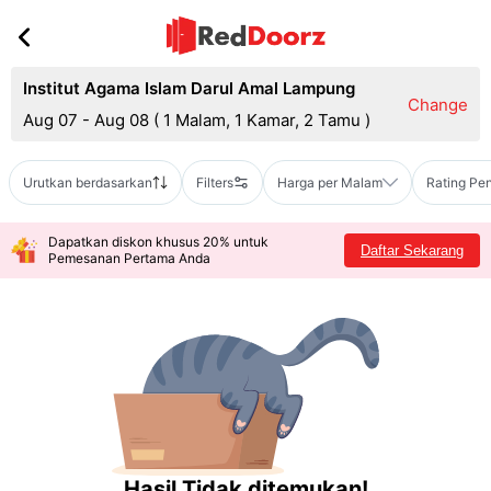
Institut Agama Islam Darul Amal Lampung
Change
Aug 07 - Aug 08
(
1 Malam, 1 Kamar, 2 Tamu
)
Urutkan berdasarkan
Filters
Harga per Malam
Rating Pe
Dapatkan diskon khusus 20% untuk
Daftar Sekarang
Pemesanan Pertama Anda
Hasil Tidak ditemukan!