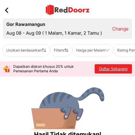
Gor Rawamangun
Change
Aug 08 - Aug 09
(
1 Malam, 1 Kamar, 2 Tamu
)
Urutkan berdasarkan
Filters
Harga per Malam
Rating Pe
Dapatkan diskon khusus 20% untuk
Daftar Sekarang
Pemesanan Pertama Anda
Hasil Tidak ditemukan!