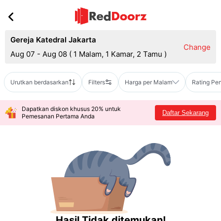
Gereja Katedral Jakarta
Change
Aug 07 - Aug 08
(
1 Malam, 1 Kamar, 2 Tamu
)
Urutkan berdasarkan
Filters
Harga per Malam
Rating Pe
Dapatkan diskon khusus 20% untuk
Daftar Sekarang
Pemesanan Pertama Anda
Hasil Tidak ditemukan!