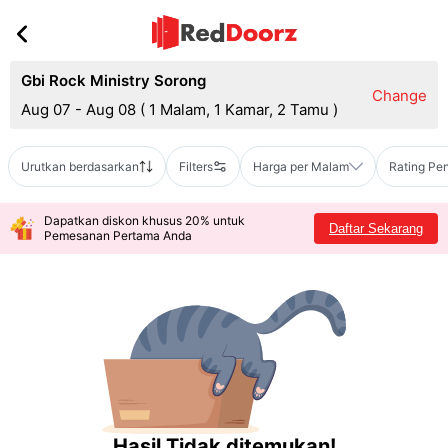
Gbi Rock Ministry Sorong
Change
Aug 07 - Aug 08
(
1 Malam, 1 Kamar, 2 Tamu
)
Urutkan berdasarkan
Filters
Harga per Malam
Rating Pe
Dapatkan diskon khusus 20% untuk
Daftar Sekarang
Pemesanan Pertama Anda
Hasil Tidak ditemukan!