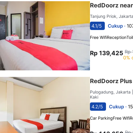
RedDoorz nea
Tanjung Priok, Jakart
4.1/5
Cukup ·
10
Free Wifi
Reception
Toi
Rp 
Rp 139,425
0% 
RedDoorz Plus
Pulogadung, Jakarta
Kaki
4.2/5
Cukup ·
15
Car Parking
Free Wifi
R
Rp 