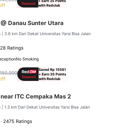
+ Earn 35 Points
off
with Redclub
 @ Danau Sunter Utara
a
| 3.6 km Dari Dekat Universitas Yarsi Bisa Jalan
28 Ratings
eception
No Smoking
Saved Rp 15561
 150,000
+ Earn 35 Points
off
with Redclub
 near ITC Cempaka Mas 2
a
| 1.3 km Dari Dekat Universitas Yarsi Bisa Jalan
 ·
2475 Ratings