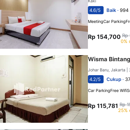
Kaki
4.6/5
Baik ·
994 
Meeting
Car Parking
Fr
Rp 
Rp 154,700
0% 
Wisma Bintang
Johar Baru, Jakarta
|
4.2/5
Cukup ·
37
Car Parking
Free Wifi
S
Rp 1
Rp 115,781
25% 