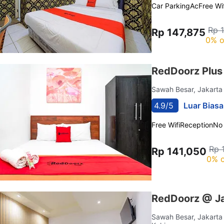
Car Parking
Ac
Free Wif
Rp 
Rp 147,875
0% o
RedDoorz Plus
Sawah Besar, Jakart
4.9/5
Luar Biasa
Free Wifi
Reception
No
Rp 
Rp 141,050
0% o
RedDoorz @ Ja
Sawah Besar, Jakart