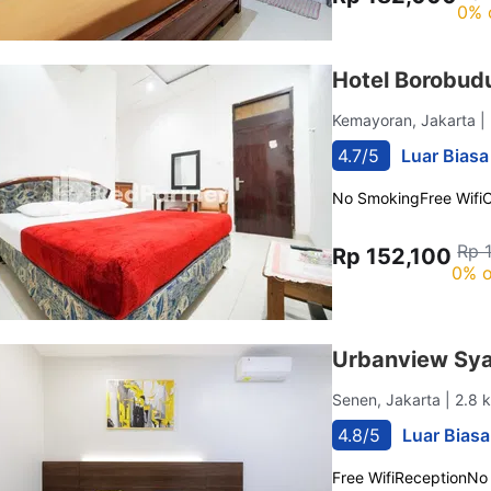
0% 
Hotel Borobud
Kemayoran, Jakarta
|
4.7/5
Luar Biasa
No Smoking
Free Wifi
C
Rp 
Rp 152,100
0% o
Urbanview Sya
Senen, Jakarta
| 2.8 
4.8/5
Luar Biasa
Free Wifi
Reception
No