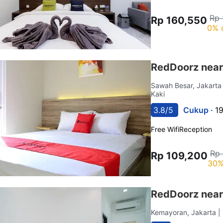
Rp 
Rp 160,550
0% 
RedDoorz nea
Sawah Besar, Jakart
Kaki
3.8/5
Cukup ·
1
Free Wifi
Reception
Rp 
Rp 109,200
30%
RedDoorz near
Kemayoran, Jakarta
|