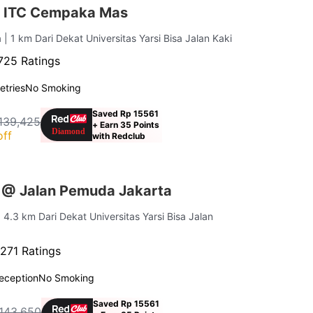
r ITC Cempaka Mas
a
| 1 km Dari Dekat Universitas Yarsi Bisa Jalan Kaki
725 Ratings
letries
No Smoking
Saved Rp 15561
139,425
+ Earn 35 Points
off
with Redclub
 @ Jalan Pemuda Jakarta
| 4.3 km Dari Dekat Universitas Yarsi Bisa Jalan
271 Ratings
eception
No Smoking
Saved Rp 15561
143,650