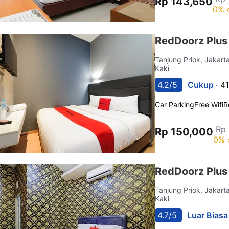
Rp 143,650
0% 
RedDoorz Plus
Tanjung Priok, Jakart
Kaki
4.2/5
Cukup ·
41
Car Parking
Free Wifi
R
Rp
Rp 150,000
0% 
RedDoorz Plus
Tanjung Priok, Jakart
Kaki
4.7/5
Luar Biasa