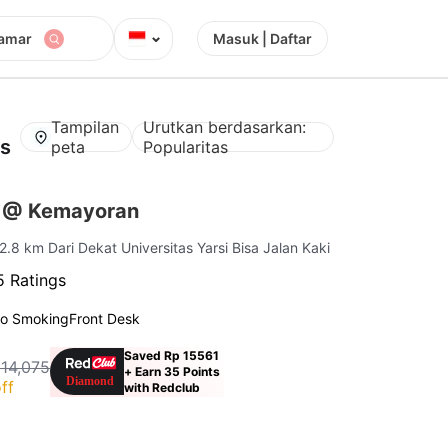
⌄
Kamar
Masuk | Daftar
Tampilan
Urutkan berdasarkan:
as
peta
Popularitas
s @ Kemayoran
 2.8 km Dari Dekat Universitas Yarsi Bisa Jalan Kaki
 Ratings
o Smoking
Front Desk
Saved Rp 15561
114,075
+ Earn 35 Points
ff
with Redclub