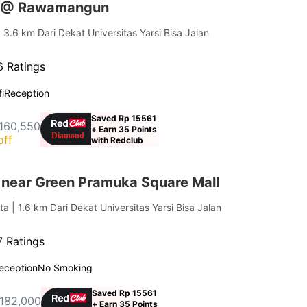
s @ Rawamangun
| 3.6 km Dari Dekat Universitas Yarsi Bisa Jalan
 Ratings
i
Reception
Saved Rp 15561
160,550
+ Earn 35 Points
off
with Redclub
 near Green Pramuka Square Mall
rta
| 1.6 km Dari Dekat Universitas Yarsi Bisa Jalan
 Ratings
eception
No Smoking
Saved Rp 15561
 182,000
+ Earn 35 Points