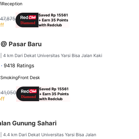
i
Reception
Saved Rp 15561
147,875
+ Earn 35 Points
ff
with Redclub
 @ Pasar Baru
a
| 4 km Dari Dekat Universitas Yarsi Bisa Jalan Kaki
 ·
9418 Ratings
 Smoking
Front Desk
Saved Rp 15561
141,050
+ Earn 35 Points
ff
with Redclub
lan Gunung Sahari
a
| 4.4 km Dari Dekat Universitas Yarsi Bisa Jalan