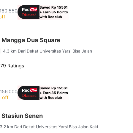
Saved Rp 15561
160,550
+ Earn 35 Points
off
with Redclub
r Mangga Dua Square
a
| 4.3 km Dari Dekat Universitas Yarsi Bisa Jalan
979 Ratings
Saved Rp 15561
156,000
+ Earn 35 Points
 off
with Redclub
 Stasiun Senen
 3.2 km Dari Dekat Universitas Yarsi Bisa Jalan Kaki