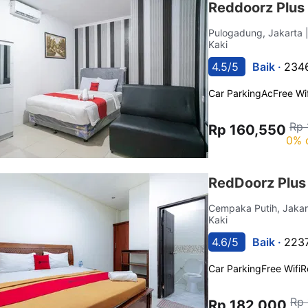
Reddoorz Plu
Pulogadung, Jakarta
Kaki
4.5/5
Baik ·
2346
Car Parking
Ac
Free Wif
Rp 
Rp 160,550
0% 
RedDoorz Plus
Cempaka Putih, Jaka
Kaki
4.6/5
Baik ·
2237
Car Parking
Free Wifi
R
Rp
Rp 182,000