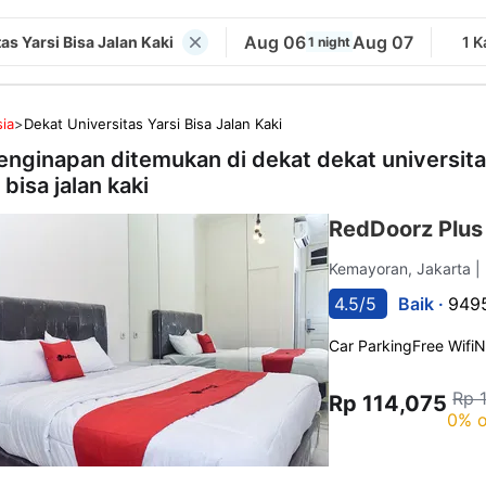
Aug 06
Aug 07
as Yarsi Bisa Jalan Kaki
1 
1 night
ia
>
Dekat Universitas Yarsi Bisa Jalan Kaki
enginapan ditemukan di dekat
dekat universit
 bisa jalan kaki
RedDoorz Plu
Kemayoran, Jakarta
|
4.5/5
Baik ·
9495
Car Parking
Free Wifi
N
Rp 
Rp 114,075
0% o