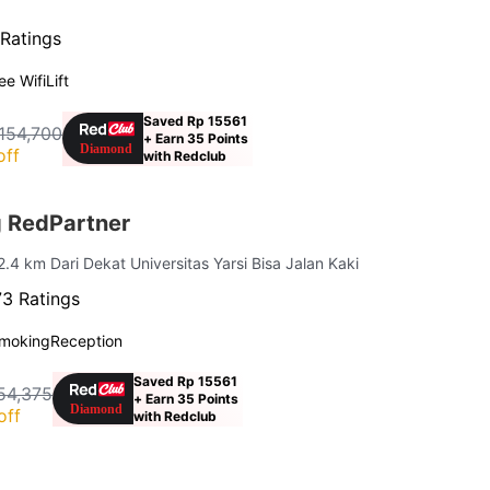
Ratings
ee Wifi
Lift
Saved Rp 15561
154,700
+ Earn 35 Points
off
with Redclub
 RedPartner
 2.4 km Dari Dekat Universitas Yarsi Bisa Jalan Kaki
3 Ratings
moking
Reception
Saved Rp 15561
54,375
+ Earn 35 Points
off
with Redclub