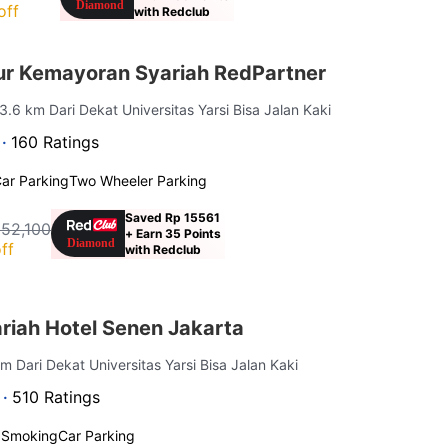
off
with Redclub
ur Kemayoran Syariah RedPartner
 3.6 km Dari Dekat Universitas Yarsi Bisa Jalan Kaki
 ·
160 Ratings
ar Parking
Two Wheeler Parking
Saved Rp 15561
152,100
+ Earn 35 Points
ff
with Redclub
riah Hotel Senen Jakarta
km Dari Dekat Universitas Yarsi Bisa Jalan Kaki
 ·
510 Ratings
 Smoking
Car Parking