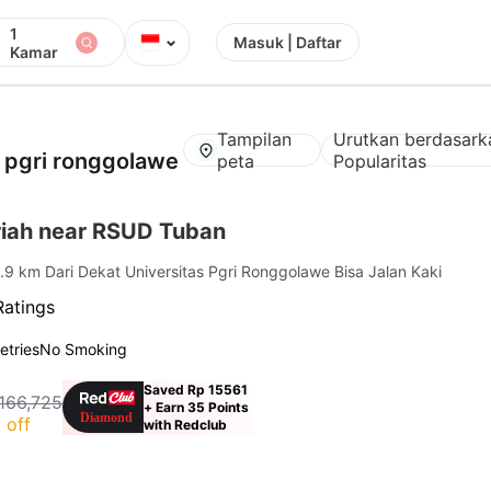
1
⌄
Masuk | Daftar
Kamar
Tampilan
Urutkan berdasark
s pgri ronggolawe
peta
Popularitas
iah near RSUD Tuban
3.9 km Dari Dekat Universitas Pgri Ronggolawe Bisa Jalan Kaki
Ratings
letries
No Smoking
Saved Rp 15561
166,725
+ Earn 35 Points
 off
with Redclub