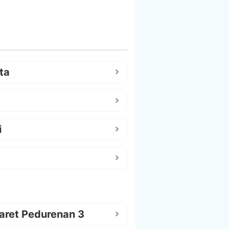
ta
i
aret Pedurenan 3