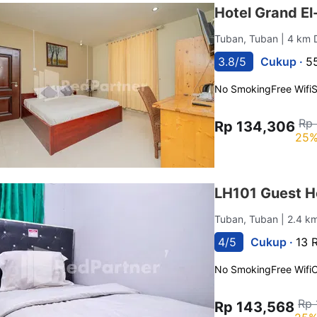
Hotel Grand El
Tuban, Tuban
| 4 km 
3.8/5
Cukup ·
5
No Smoking
Free Wifi
Rp 
Rp 134,306
25%
LH101 Guest H
Tuban, Tuban
| 2.4 k
4/5
Cukup ·
13 
No Smoking
Free Wifi
C
Rp 
Rp 143,568