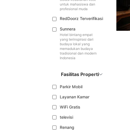
untuk mahasiswa dan
profesional muda
RedDoorz Terverifikasi
Sunnera
Hotel bintang empat
yang terinspirasi dari
budaya lokal yang
memadukan budaya
tradisional dan modern
Indonesia
Fasilitas Properti
Parkir Mobil
Layanan Kamar
WiFi Gratis
televisi
Renang