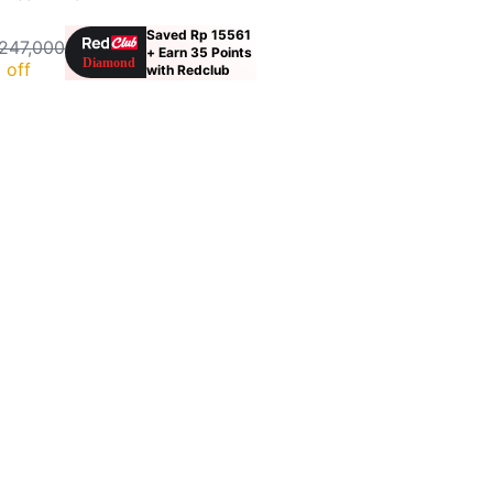
Saved Rp 15561
247,000
+ Earn 35 Points
 off
with Redclub