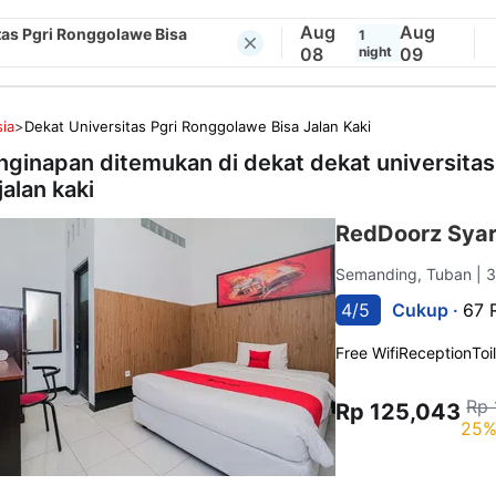
Aug
Aug
tas Pgri Ronggolawe Bisa
1
08
night
09
ia
>
Dekat Universitas Pgri Ronggolawe Bisa Jalan Kaki
nginapan ditemukan di dekat
dekat universita
jalan kaki
RedDoorz Syar
Semanding, Tuban
| 
4/5
Cukup ·
67 
Free Wifi
Reception
Toi
Rp 
Rp 125,043
25%