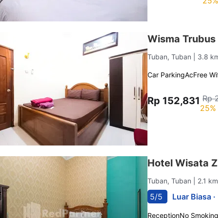
25%
Wisma Trubus 
Tuban, Tuban
| 3.8 k
Car Parking
Ac
Free Wif
Rp 
Rp 152,831
25% 
Hotel Wisata 
Tuban, Tuban
| 2.1 k
5/5
Luar Biasa ·
Reception
No Smokin