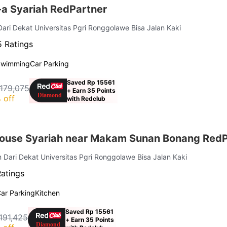
-a Syariah RedPartner
Dari Dekat Universitas Pgri Ronggolawe Bisa Jalan Kaki
5 Ratings
Swimming
Car Parking
Saved Rp 15561
179,075
+ Earn 35 Points
 off
with Redclub
ouse Syariah near Makam Sunan Bonang RedP
m Dari Dekat Universitas Pgri Ronggolawe Bisa Jalan Kaki
Ratings
ar Parking
Kitchen
Saved Rp 15561
191,425
+ Earn 35 Points