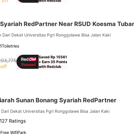
 off
with Redclub
Syariah RedPartner Near RSUD Koesma Tuba
m Dari Dekat Universitas Pgri Ronggolawe Bisa Jalan Kaki
i
Toiletries
Saved Rp 15561
203,775
+ Earn 35 Points
off
with Redclub
Ziarah Sunan Bonang Syariah RedPartner
m Dari Dekat Universitas Pgri Ronggolawe Bisa Jalan Kaki
127 Ratings
g
Free Wifi
Park