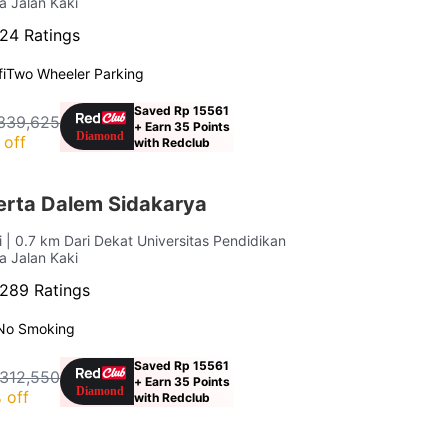
a Jalan Kaki
24 Ratings
i
Two Wheeler Parking
Saved Rp 15561
339,625
+ Earn 35 Points
 off
with Redclub
rta Dalem Sidakarya
i
| 0.7 km Dari Dekat Universitas Pendidikan
a Jalan Kaki
289 Ratings
No Smoking
Saved Rp 15561
 312,550
+ Earn 35 Points
 off
with Redclub