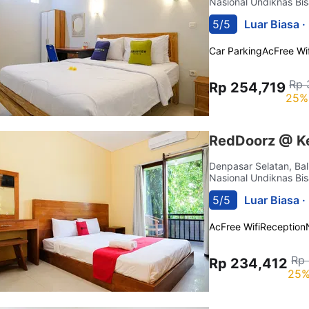
Nasional Undiknas Bis
5/5
Luar Biasa ·
Car Parking
Ac
Free Wif
Rp 
Rp 254,719
25%
RedDoorz @ Ke
Denpasar Selatan, Bal
Nasional Undiknas Bis
5/5
Luar Biasa ·
Ac
Free Wifi
Reception
Rp
Rp 234,412
25%