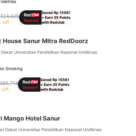
Toiletries
Saved Rp 15561
 324,425
+ Earn 35 Points
 off
with Redclub
st House Sanur Mitra RedDoorz
i Dekat Universitas Pendidikan Nasional Undiknas
No Smoking
Saved Rp 15561
385,714
+ Earn 35 Points
 off
with Redclub
ri Mango Hotel Sanur
ari Dekat Universitas Pendidikan Nasional Undiknas