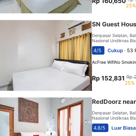
Rp 160,650
25%
SN Guest Hous
Denpasar Selatan, Bal
Nasional Undiknas Bis
4/5
Cukup ·
53 
Ac
Free Wifi
No Smoki
Rp 
Rp 152,831
25% 
RedDoorz near
Denpasar Selatan, Bal
Nasional Undiknas Bis
4.8/5
Luar Biasa