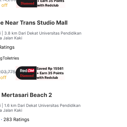
+ Earn 35 Points
 off
with Redclub
e Near Trans Studio Mall
i
| 3.8 km Dari Dekat Universitas Pendidikan
a Jalan Kaki
Ratings
ng
Toiletries
Saved Rp 15561
203,775
+ Earn 35 Points
off
with Redclub
 Mertasari Beach 2
i
| 1.6 km Dari Dekat Universitas Pendidikan
a Jalan Kaki
 ·
283 Ratings