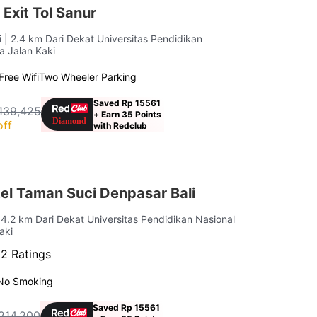
Exit Tol Sanur
i
| 2.4 km Dari Dekat Universitas Pendidikan
a Jalan Kaki
Free Wifi
Two Wheeler Parking
Saved Rp 15561
139,425
+ Earn 35 Points
off
with Redclub
el Taman Suci Denpasar Bali
 4.2 km Dari Dekat Universitas Pendidikan Nasional
aki
02 Ratings
No Smoking
Saved Rp 15561
214,200