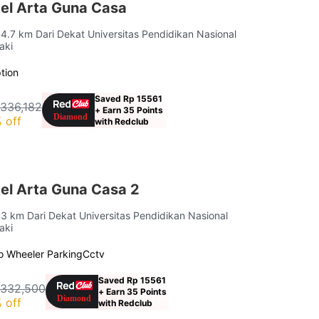
el Arta Guna Casa
 4.7 km Dari Dekat Universitas Pendidikan Nasional
aki
tion
Saved Rp 15561
 336,182
+ Earn 35 Points
 off
with Redclub
el Arta Guna Casa 2
 3 km Dari Dekat Universitas Pendidikan Nasional
aki
o Wheeler Parking
Cctv
Saved Rp 15561
 332,500
+ Earn 35 Points
 off
with Redclub