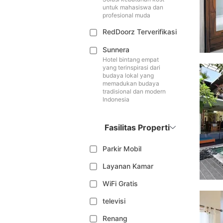
untuk mahasiswa dan
profesional muda
RedDoorz Terverifikasi
Sunnera
Hotel bintang empat
yang terinspirasi dari
budaya lokal yang
memadukan budaya
tradisional dan modern
Indonesia
Fasilitas Properti
Parkir Mobil
Layanan Kamar
WiFi Gratis
televisi
Renang