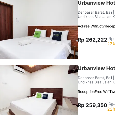
Urbanview Hot
Denpasar Barat, Bali
|
Undiknas Bisa Jalan K
Ac
Free Wifi
Cctv
Recep
Rp
Rp 262,222
22%
Urbanview Hot
Denpasar Barat, Bali
|
Undiknas Bisa Jalan K
Reception
Free Wifi
Tw
Rp
Rp 259,350
22%