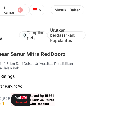
1
⌄
Masuk | Daftar
Kamar
Urutkan
Tampilan
berdasarkan:
s
peta
Popularitas
near Sanur Mitra RedDoorz
i
| 1.8 km Dari Dekat Universitas Pendidikan
a Jalan Kaki
 Ratings
ar Parking
Ac
Saved Rp 15561
2,625
+ Earn 35 Points
off
with Redclub