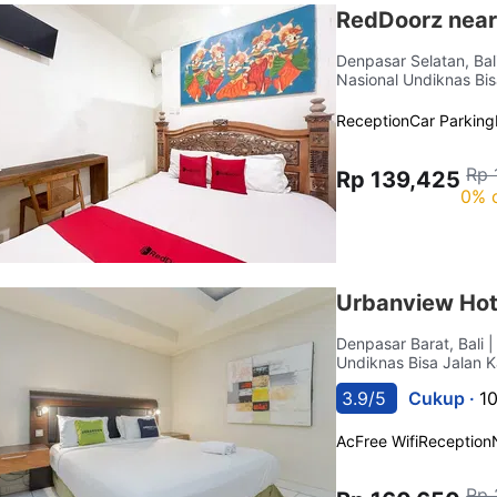
RedDoorz near 
Denpasar Selatan, Bal
Nasional Undiknas Bis
Reception
Car Parking
Rp 
Rp 139,425
0% 
Urbanview Hot
Denpasar Barat, Bali
|
Undiknas Bisa Jalan K
3.9/5
Cukup ·
1
Ac
Free Wifi
Reception
Rp 