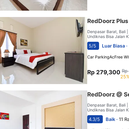
RedDoorz Plus
Denpasar Barat, Bali
|
Undiknas Bisa Jalan K
5/5
Luar Biasa ·
Car Parking
Ac
Free Wif
Rp
Rp 279,300
25%
RedDoorz @ Se
Denpasar Barat, Bali
|
Undiknas Bisa Jalan K
4.3/5
Baik ·
11 R