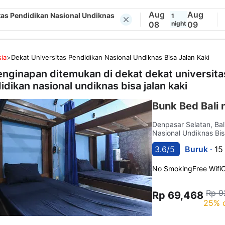
Aug
Aug
tas Pendidikan Nasional Undiknas
1
08
night
09
ia
>
Dekat Universitas Pendidikan Nasional Undiknas Bisa Jalan Kaki
enginapan ditemukan di dekat
dekat universita
idikan nasional undiknas bisa jalan kaki
Bunk Bed Bali 
Denpasar Selatan, Bal
Nasional Undiknas Bis
3.6/5
Buruk ·
15
No Smoking
Free Wifi
C
Rp 9
Rp 69,468
25% 