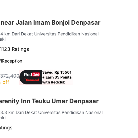
 near Jalan Imam Bonjol Denpasar
 4 km Dari Dekat Universitas Pendidikan Nasional
aki
1123 Ratings
i
Reception
Saved Rp 15561
 372,400
+ Earn 35 Points
 off
with Redclub
renity Inn Teuku Umar Denpasar
 3.3 km Dari Dekat Universitas Pendidikan Nasional
aki
atings