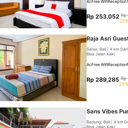
Ac
Free Wifi
Reception
Rp
Rp 253,052
22%
Raja Asri Gue
Sanur, Bali
| 4 km Dar
Bisa Jalan Kaki
Ac
Free Wifi
Reception
Rp 
Rp 289,285
25%
Sans Vibes Pu
Badung, Bali
| 4 km D
Bisa Jalan Kaki