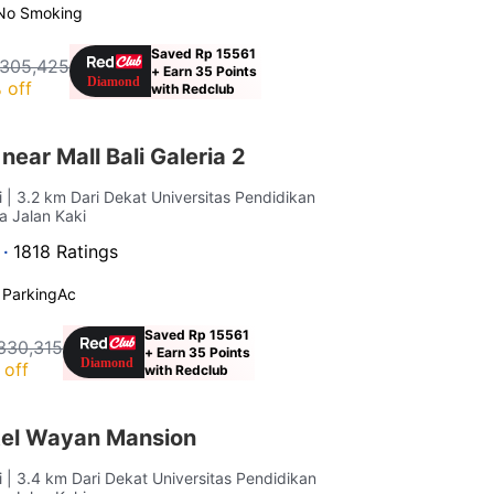
No Smoking
Saved Rp 15561
 305,425
+ Earn 35 Points
 off
with Redclub
near Mall Bali Galeria 2
i
| 3.2 km Dari Dekat Universitas Pendidikan
a Jalan Kaki
 ·
1818 Ratings
 Parking
Ac
Saved Rp 15561
330,315
+ Earn 35 Points
 off
with Redclub
tel Wayan Mansion
i
| 3.4 km Dari Dekat Universitas Pendidikan