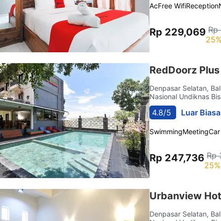
Ac
Free Wifi
Reception
Rp
Rp 229,069
25%
RedDoorz Plus 
Denpasar Selatan, Bal
Nasional Undiknas Bis
4.8/5
Luar Biasa
Swimming
Meeting
Car
Rp 
Rp 247,736
25%
Urbanview Ho
Denpasar Selatan, Bal