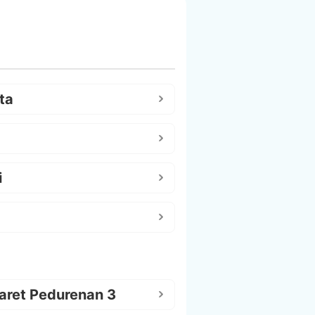
ta
i
aret Pedurenan 3