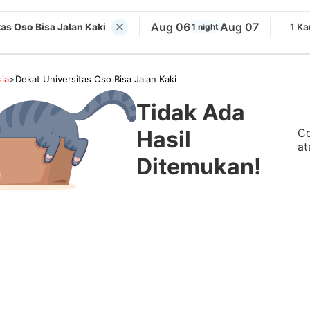
Aug 06
Aug 07
tas Oso Bisa Jalan Kaki
1 K
1 night
ia
>
Dekat Universitas Oso Bisa Jalan Kaki
Tidak Ada
Co
Hasil
at
Ditemukan!