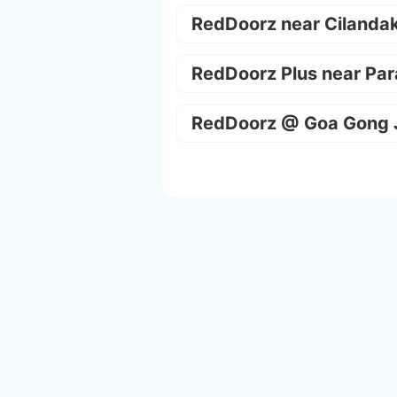
RedDoorz near Cilanda
RedDoorz Plus near Par
RedDoorz @ Goa Gong 