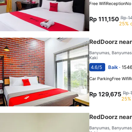
Free Wifi
Reception
No
Rp 1
Rp 111,150
25% o
RedDoorz near
Banyumas, Banyuma
Kaki
4.6/5
Baik ·
1546
Car Parking
Free Wifi
R
Rp 
Rp 129,675
25% 
RedDoorz near
Banyumas, Banyuma