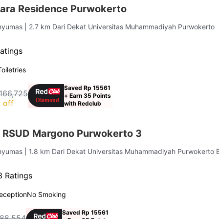
ara Residence Purwokerto
anyumas
| 2.7 km Dari Dekat Universitas Muhammadiyah Purwokerto
atings
Toiletries
Saved Rp 15561
166,725
+ Earn 35 Points
 off
with Redclub
r RSUD Margono Purwokerto 3
anyumas
| 1.8 km Dari Dekat Universitas Muhammadiyah Purwokerto 
 Ratings
eception
No Smoking
Saved Rp 15561
188,554