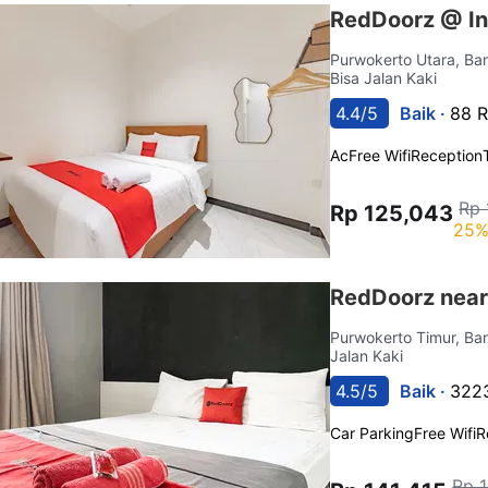
RedDoorz @ In
Purwokerto Utara, B
Bisa Jalan Kaki
4.4/5
Baik ·
88 R
Ac
Free Wifi
Reception
Rp 
Rp 125,043
25%
RedDoorz nea
Purwokerto Timur, B
Jalan Kaki
4.5/5
Baik ·
3223
Car Parking
Free Wifi
R
Rp 