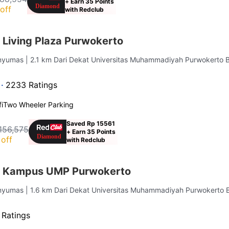
+ Earn 35 Points
off
with Redclub
 Living Plaza Purwokerto
anyumas
| 2.1 km Dari Dekat Universitas Muhammadiyah Purwokerto B
 ·
2233 Ratings
i
Two Wheeler Parking
Saved Rp 15561
156,575
+ Earn 35 Points
off
with Redclub
r Kampus UMP Purwokerto
anyumas
| 1.6 km Dari Dekat Universitas Muhammadiyah Purwokerto 
 Ratings