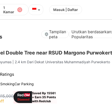
1
⌄
Masuk | Daftar
Kamar
Tampilan
Urutkan berdasarkan
s
peta
Popularitas
el Double Tree near RSUD Margono Purwoker
anyumas
| 2.4 km Dari Dekat Universitas Muhammadiyah Purwokerto
Ratings
 Smoking
Car Parking
Saved Rp 15561
115,000
+ Earn 35 Points
ff
with Redclub