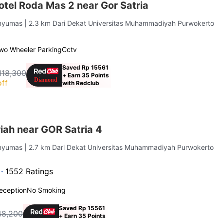
tel Roda Mas 2 near Gor Satria
anyumas
| 2.3 km Dari Dekat Universitas Muhammadiyah Purwokerto
wo Wheeler Parking
Cctv
Saved Rp 15561
118,300
+ Earn 35 Points
ff
with Redclub
iah near GOR Satria 4
anyumas
| 2.7 km Dari Dekat Universitas Muhammadiyah Purwokerto
 ·
1552 Ratings
eception
No Smoking
Saved Rp 15561
48,200
+ Earn 35 Points