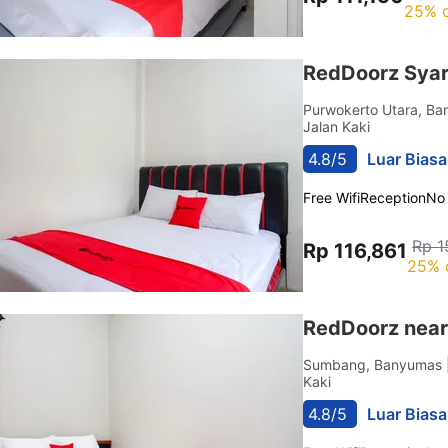
25% o
RedDoorz Syari
Purwokerto Utara, B
Jalan Kaki
4.8/5
Luar Biasa
Free Wifi
Reception
No
Rp 1
Rp 116,861
25% 
RedDoorz nea
Sumbang, Banyumas
Kaki
4.8/5
Luar Biasa