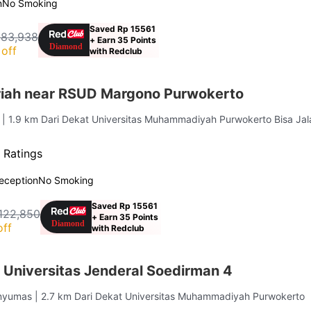
n
No Smoking
Saved Rp 15561
183,938
+ Earn 35 Points
off
with Redclub
iah near RSUD Margono Purwokerto
s
| 1.9 km Dari Dekat Universitas Muhammadiyah Purwokerto Bisa Jal
 Ratings
eception
No Smoking
Saved Rp 15561
122,850
+ Earn 35 Points
off
with Redclub
 Universitas Jenderal Soedirman 4
anyumas
| 2.7 km Dari Dekat Universitas Muhammadiyah Purwokerto