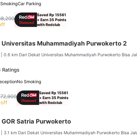
 Smoking
Car Parking
Saved Rp 15561
48,200
+ Earn 35 Points
ff
with Redclub
 Universitas Muhammadiyah Purwokerto 2
s
| 0.6 km Dari Dekat Universitas Muhammadiyah Purwokerto Bisa Ja
 Ratings
eception
No Smoking
Saved Rp 15561
172,900
+ Earn 35 Points
off
with Redclub
 GOR Satria Purwokerto
s
| 3.1 km Dari Dekat Universitas Muhammadiyah Purwokerto Bisa Jal