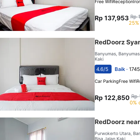
Free Wifi
Reception
Iro
Rp 
Rp 137,953
25% 
RedDoorz Syar
Banyumas, Banyuma
Kaki
4.6/5
Baik ·
1745
Car Parking
Free Wifi
R
Rp 
Rp 122,850
0% 
RedDoorz near
Purwokerto Utara, B
Bisa Jalan Kaki