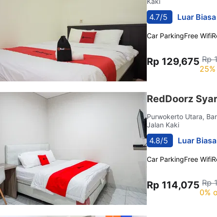
Kaki
4.7/5
Luar Biasa
Car Parking
Free Wifi
R
Rp 
Rp 129,675
25% 
RedDoorz Sya
Purwokerto Utara, B
Jalan Kaki
4.8/5
Luar Biasa
Car Parking
Free Wifi
R
Rp 
Rp 114,075
0% o