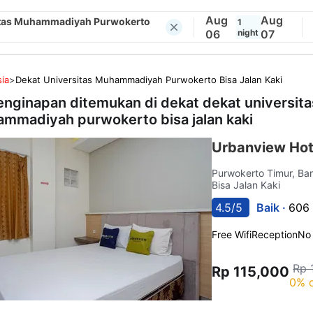
Aug
Aug
itas Muhammadiyah Purwokerto
1
06
night
07
ia
>
Dekat Universitas Muhammadiyah Purwokerto Bisa Jalan Kaki
enginapan ditemukan di dekat
dekat universita
mmadiyah purwokerto bisa jalan kaki
Urbanview Hot
Purwokerto Timur, B
Bisa Jalan Kaki
4.5/5
Baik ·
606 
Free Wifi
Reception
No
Rp 
Rp 115,000
0% o