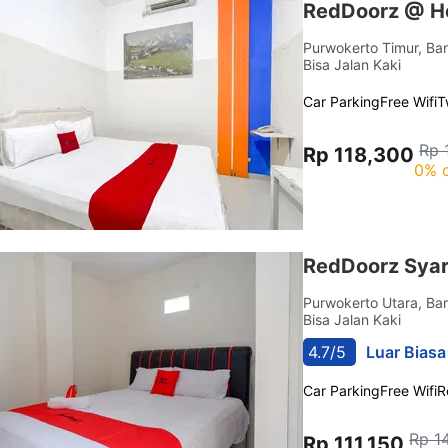
RedDoorz @ Ho
Purwokerto Timur, B
Bisa Jalan Kaki
Car Parking
Free Wifi
T
Rp 
Rp 118,300
0% o
RedDoorz Syar
Purwokerto Utara, B
Bisa Jalan Kaki
4.7/5
Luar Biasa
Car Parking
Free Wifi
R
Rp 1
Rp 111,150