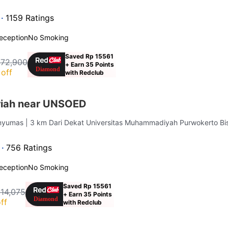
 ·
1159 Ratings
eception
No Smoking
Saved Rp 15561
172,900
+ Earn 35 Points
off
with Redclub
riah near UNSOED
anyumas
| 3 km Dari Dekat Universitas Muhammadiyah Purwokerto Bi
 ·
756 Ratings
eception
No Smoking
Saved Rp 15561
114,075
+ Earn 35 Points
ff
with Redclub