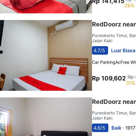
Rp 141,415
26% 
RedDoorz near
Purwokerto Timur, B
Jalan Kaki
4.7/5
Luar Biasa
Car Parking
Ac
Free Wif
Rp 
Rp 109,602
31% 
RedDoorz nea
Purwokerto Timur, B
Jalan Kaki
4.6/5
Baik ·
1917