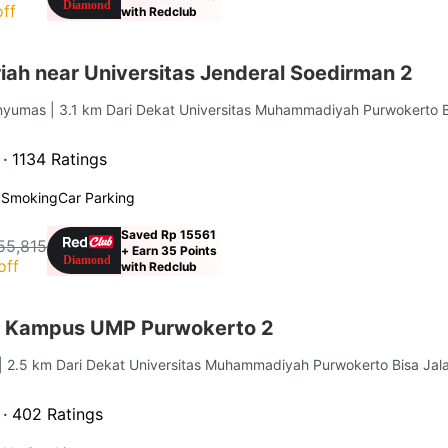
ff
with Redclub
ah near Universitas Jenderal Soedirman 2
anyumas
| 3.1 km Dari Dekat Universitas Muhammadiyah Purwokerto 
 ·
1134 Ratings
 Smoking
Car Parking
Saved Rp 15561
55,815
+ Earn 35 Points
off
with Redclub
r Kampus UMP Purwokerto 2
| 2.5 km Dari Dekat Universitas Muhammadiyah Purwokerto Bisa Jal
 ·
402 Ratings