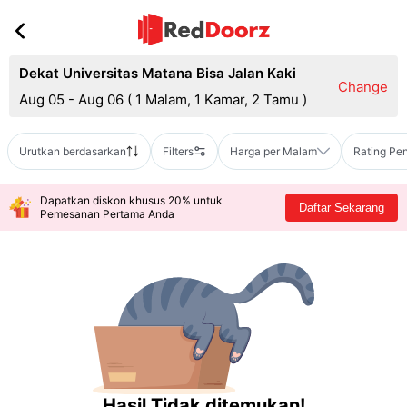
Dekat Universitas Matana Bisa Jalan Kaki
Change
Aug 05 - Aug 06
(
1 Malam, 1 Kamar, 2 Tamu
)
Urutkan berdasarkan
Filters
Harga per Malam
Rating Pe
Dapatkan diskon khusus 20% untuk
Daftar Sekarang
Pemesanan Pertama Anda
Hasil Tidak ditemukan!