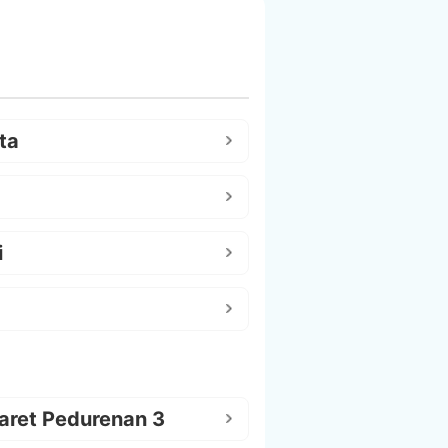
ta
i
aret Pedurenan 3