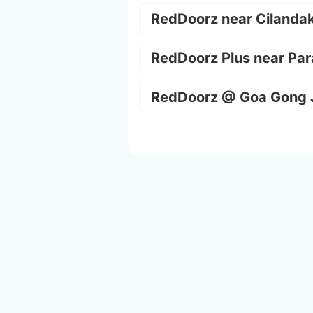
RedDoorz near Cilanda
RedDoorz Plus near Par
RedDoorz @ Goa Gong 