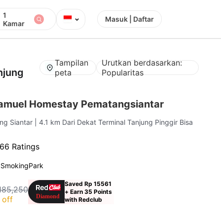
1
⌄
Masuk | Daftar
Kamar
Tampilan
Urutkan berdasarkan:
njung
peta
Popularitas
amuel Homestay Pematangsiantar
ang Siantar
| 4.1 km Dari Dekat Terminal Tanjung Pinggir Bisa
66 Ratings
 Smoking
Park
Saved Rp 15561
185,250
+ Earn 35 Points
 off
with Redclub