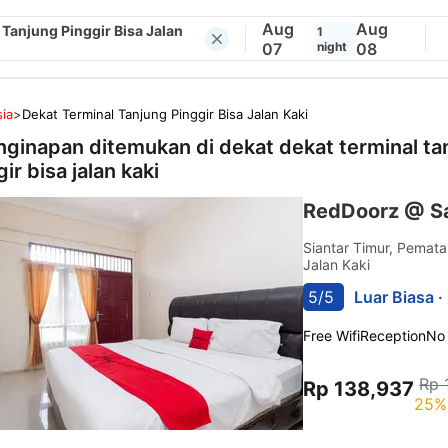
Aug
Aug
 Tanjung Pinggir Bisa Jalan
1
07
night
08
ia
>
Dekat Terminal Tanjung Pinggir Bisa Jalan Kaki
nginapan ditemukan di dekat
dekat terminal ta
ir bisa jalan kaki
RedDoorz @ S
Siantar Timur, Pemat
Jalan Kaki
5/5
Luar Biasa ·
Free Wifi
Reception
No
Rp 
Rp 138,937
25%