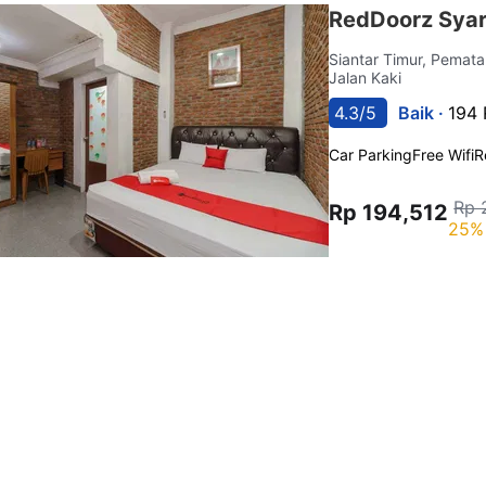
RedDoorz Syar
Siantar Timur, Pemat
Jalan Kaki
4.3/5
Baik ·
194 
Car Parking
Free Wifi
R
Rp 
Rp 194,512
25% 