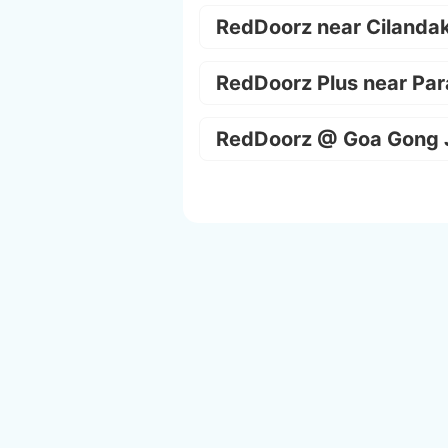
RedDoorz near Cilanda
RedDoorz Plus near Par
RedDoorz @ Goa Gong 