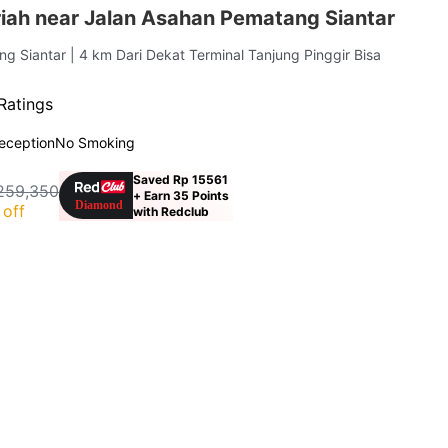
iah near Jalan Asahan Pematang Siantar
ang Siantar
| 4 km Dari Dekat Terminal Tanjung Pinggir Bisa
Ratings
eception
No Smoking
Saved Rp 15561
259,350
+ Earn 35 Points
off
with Redclub