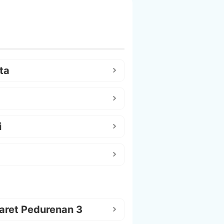
ta
i
aret Pedurenan 3