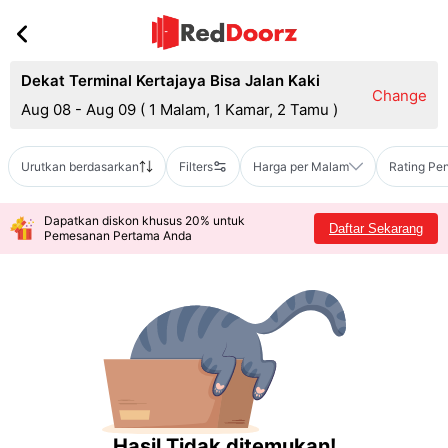
Dekat Terminal Kertajaya Bisa Jalan Kaki
Change
Aug 08 - Aug 09
(
1 Malam, 1 Kamar, 2 Tamu
)
Urutkan berdasarkan
Filters
Harga per Malam
Rating Pe
Dapatkan diskon khusus 20% untuk
Daftar Sekarang
Pemesanan Pertama Anda
Hasil Tidak ditemukan!