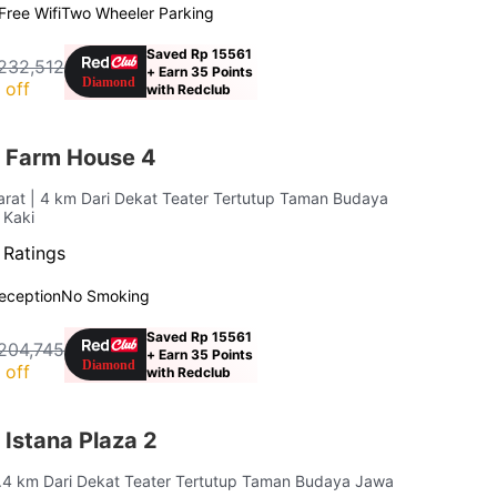
Free Wifi
Two Wheeler Parking
Saved Rp 15561
232,512
+ Earn 35 Points
 off
with Redclub
 Farm House 4
arat
| 4 km Dari Dekat Teater Tertutup Taman Budaya
 Kaki
 Ratings
eception
No Smoking
Saved Rp 15561
204,745
+ Earn 35 Points
 off
with Redclub
Istana Plaza 2
4.4 km Dari Dekat Teater Tertutup Taman Budaya Jawa