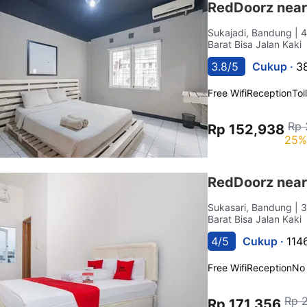
RedDoorz near 
Sukajadi, Bandung
| 
Barat Bisa Jalan Kaki
3.8/5
Cukup ·
3
Free Wifi
Reception
Toi
Rp 
Rp 152,938
25%
RedDoorz near
Sukasari, Bandung
| 
Barat Bisa Jalan Kaki
4/5
Cukup ·
114
Free Wifi
Reception
No
Rp 
Rp 171,356