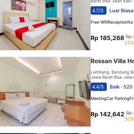
Barat Bisa Jalan Kaki
4.7/5
Luar Biasa
Free Wifi
Reception
No
Rp 
Rp 185,268
25%
Rossan Villa H
Lembang, Bandung B
Jawa Barat Bisa Jalan
4.4/5
Baik ·
520 
Meeting
Car Parking
Fr
Rp 
Rp 142,642
30%