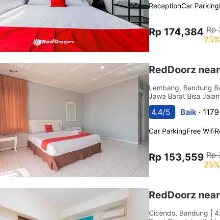
Reception
Car Parking
Rp 
Rp 174,384
25%
RedDoorz near
Lembang, Bandung B
Jawa Barat Bisa Jalan
4.4/5
Baik ·
1179
Car Parking
Free Wifi
R
Rp 
Rp 153,559
25%
RedDoorz near 
Cicendo, Bandung
| 