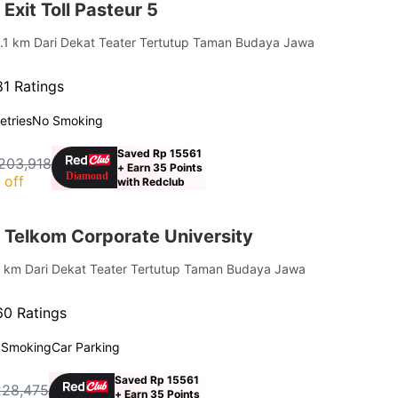
Exit Toll Pasteur 5
4.1 km Dari Dekat Teater Tertutup Taman Budaya Jawa
81 Ratings
letries
No Smoking
Saved Rp 15561
203,918
+ Earn 35 Points
 off
with Redclub
 Telkom Corporate University
3 km Dari Dekat Teater Tertutup Taman Budaya Jawa
60 Ratings
 Smoking
Car Parking
Saved Rp 15561
228,475
+ Earn 35 Points