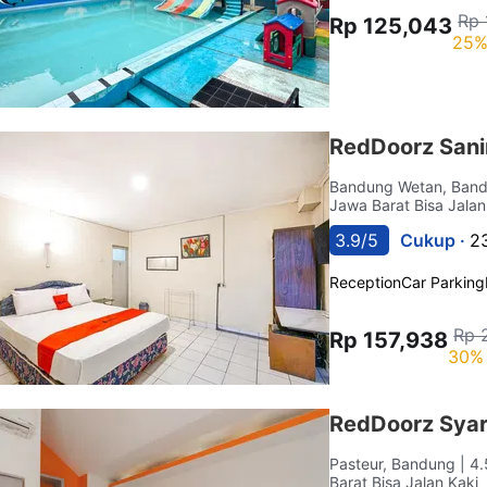
Rp 
Rp 125,043
25%
RedDoorz Sani
Bandung Wetan, Ban
Jawa Barat Bisa Jalan
3.9/5
Cukup ·
2
Reception
Car Parking
Rp 
Rp 157,938
30% 
RedDoorz Syar
Pasteur, Bandung
| 4
Barat Bisa Jalan Kaki