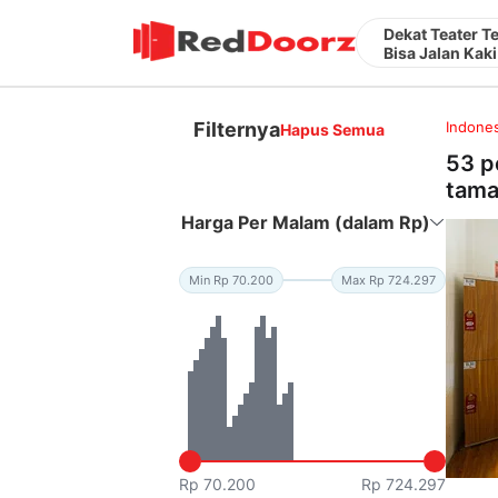
Dekat Teater T
Bisa Jalan Kaki
Filternya
Indones
Hapus Semua
53 p
tama
Harga Per Malam (dalam Rp)
Min Rp 70.200
Max Rp 724.297
Rp 70.200
Rp 724.297