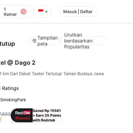
1
⌄
Masuk | Daftar
Kamar
Urutkan
Tampilan
berdasarkan:
rtutup
peta
Popularitas
el @ Dago 2
1.1 km Dari Dekat Teater Tertutup Taman Budaya Jawa
 Ratings
 Smoking
Park
Saved Rp 15561
7,600
+ Earn 35 Points
f
with Redclub