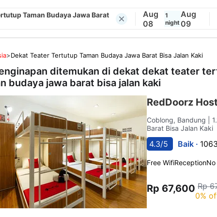
Aug
Aug
ertutup Taman Budaya Jawa Barat
1
08
night
09
ia
>
Dekat Teater Tertutup Taman Budaya Jawa Barat Bisa Jalan Kaki
enginapan ditemukan di dekat
dekat teater te
n budaya jawa barat bisa jalan kaki
RedDoorz Host
Coblong, Bandung
| 
Barat Bisa Jalan Kaki
4.3/5
Baik ·
1063
Free Wifi
Reception
No
Rp 6
Rp 67,600
0% of