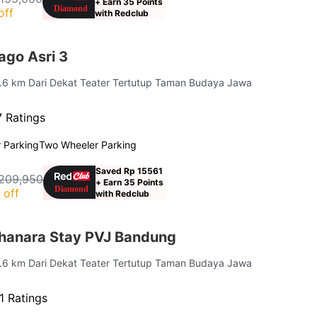
+ Earn 35 Points
off
with Redclub
go Asri 3
0.6 km Dari Dekat Teater Tertutup Taman Budaya Jawa
 Ratings
 Parking
Two Wheeler Parking
Saved Rp 15561
209,950
+ Earn 35 Points
 off
with Redclub
hanara Stay PVJ Bandung
2.6 km Dari Dekat Teater Tertutup Taman Budaya Jawa
1 Ratings