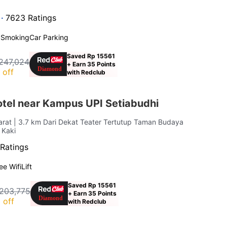
 ·
7623 Ratings
 Smoking
Car Parking
Saved Rp 15561
247,024
+ Earn 35 Points
 off
with Redclub
otel near Kampus UPI Setiabudhi
arat
| 3.7 km Dari Dekat Teater Tertutup Taman Budaya
 Kaki
Ratings
ee Wifi
Lift
Saved Rp 15561
203,775
+ Earn 35 Points
 off
with Redclub