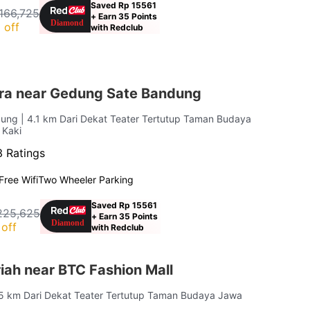
Saved Rp 15561
166,725
+ Earn 35 Points
 off
with Redclub
ra near Gedung Sate Bandung
dung
| 4.1 km Dari Dekat Teater Tertutup Taman Budaya
 Kaki
3 Ratings
Free Wifi
Two Wheeler Parking
Saved Rp 15561
225,625
+ Earn 35 Points
off
with Redclub
iah near BTC Fashion Mall
.5 km Dari Dekat Teater Tertutup Taman Budaya Jawa