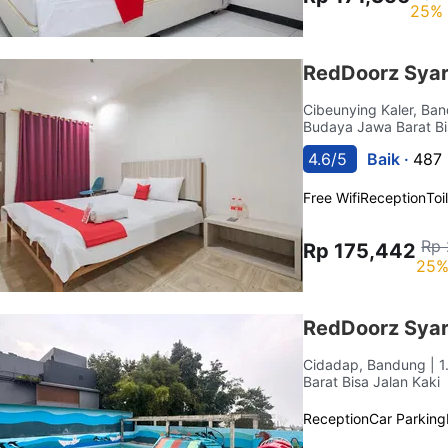
25% 
RedDoorz Syar
Cibeunying Kaler, B
Budaya Jawa Barat Bi
4.6/5
Baik ·
487 
Free Wifi
Reception
Toi
Rp 
Rp 175,442
25%
RedDoorz Syar
Cidadap, Bandung
| 
Barat Bisa Jalan Kaki
Reception
Car Parking