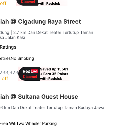
off
with Redclub
iah @ Cigadung Raya Street
andung
| 2.7 km Dari Dekat Teater Tertutup Taman
sa Jalan Kaki
Ratings
letries
No Smoking
Saved Rp 15561
233,923
+ Earn 35 Points
 off
with Redclub
iah @ Sultana Guest House
1.6 km Dari Dekat Teater Tertutup Taman Budaya Jawa
Free Wifi
Two Wheeler Parking