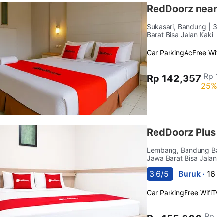
RedDoorz near
Sukasari, Bandung
| 
Barat Bisa Jalan Kaki
Car Parking
Ac
Free Wif
Rp 
Rp 142,357
25%
RedDoorz Plus
Lembang, Bandung B
Jawa Barat Bisa Jalan
3.6/5
Buruk ·
16
Car Parking
Free Wifi
T
Rp