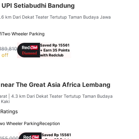
 UPI Setiabudhi Bandung
3.6 km Dari Dekat Teater Tertutup Taman Budaya Jawa
i
Two Wheeler Parking
Saved Rp 15561
189,810
+ Earn 35 Points
 off
with Redclub
 near The Great Asia Africa Lembang
arat
| 4.3 km Dari Dekat Teater Tertutup Taman Budaya
 Kaki
 Ratings
wo Wheeler Parking
Reception
Saved Rp 15561
 155,000