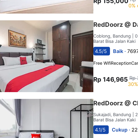
Rp 155,000
0% 
RedDoorz @ Da
Coblong, Bandung
| 
Barat Bisa Jalan Kaki
4.5/5
Baik ·
7697
Free Wifi
Reception
Car
Rp 
Rp 146,965
30%
RedDoorz @ C
Sukajadi, Bandung
| 
Barat Bisa Jalan Kaki
4.1/5
Cukup ·
22