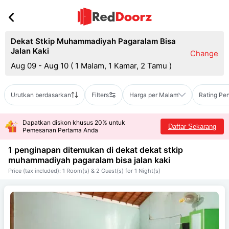
Dekat Stkip Muhammadiyah Pagaralam Bisa
Jalan Kaki
Change
Aug 09 - Aug 10
(
1 Malam, 1 Kamar, 2 Tamu
)
Urutkan berdasarkan
Filters
Harga per Malam
Rating Pe
Dapatkan diskon khusus 20% untuk
Daftar Sekarang
Pemesanan Pertama Anda
1 penginapan ditemukan di dekat
dekat stkip
muhammadiyah pagaralam bisa jalan kaki
Price (tax included): 1 Room(s) & 2 Guest(s) for 1 Night(s)