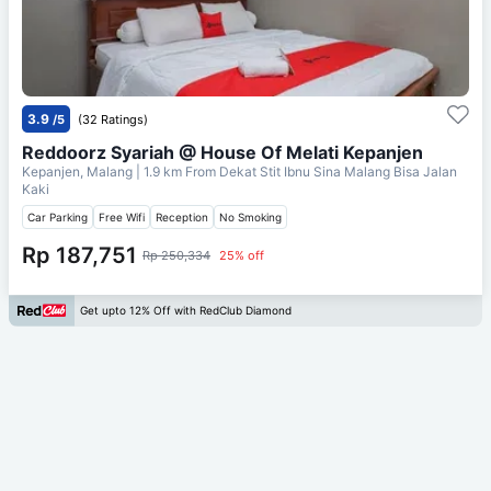
3.9
/5
(32 Ratings)
Reddoorz Syariah @ House Of Melati Kepanjen
Kepanjen, Malang
| 1.9 km From
Dekat Stit Ibnu Sina Malang Bisa Jalan
Kaki
Car Parking
Free Wifi
Reception
No Smoking
Rp 187,751
Rp 250,334
25% off
Get upto 12% Off with RedClub Diamond