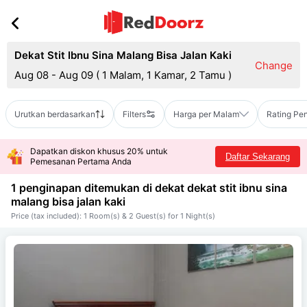
Dekat Stit Ibnu Sina Malang Bisa Jalan Kaki
Change
Aug 08 - Aug 09
(
1 Malam, 1 Kamar, 2 Tamu
)
Urutkan berdasarkan
Filters
Harga per Malam
Rating Pe
Dapatkan diskon khusus 20% untuk
Daftar Sekarang
Pemesanan Pertama Anda
1 penginapan ditemukan di dekat
dekat stit ibnu sina
malang bisa jalan kaki
Price (tax included): 1 Room(s) & 2 Guest(s) for 1 Night(s)