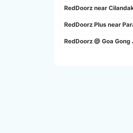
RedDoorz near Cilanda
RedDoorz Plus near Par
RedDoorz @ Goa Gong 