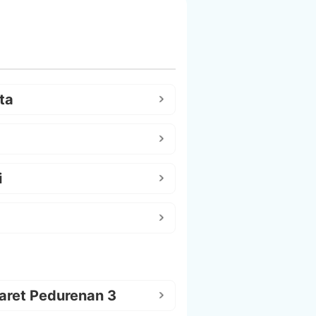
ta
i
aret Pedurenan 3