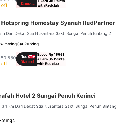
+ Earn 35 Points
 off
with Redclub
l Hotspring Homestay Syariah RedPartner
 km Dari Dekat Stia Nusantara Sakti Sungai Penuh Bintang 2
Swimming
Car Parking
Saved Rp 15561
160,550
+ Earn 35 Points
off
with Redclub
afah Hotel 2 Sungai Penuh Kerinci
| 3.1 km Dari Dekat Stia Nusantara Sakti Sungai Penuh Bintang
Ratings