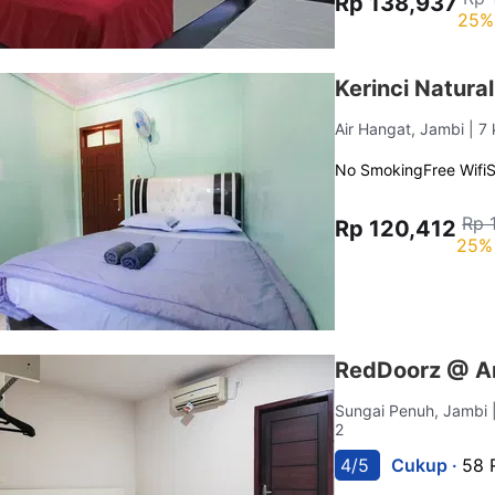
Rp 138,937
25%
Kerinci Natura
Air Hangat, Jambi
| 7
No Smoking
Free Wifi
Rp 
Rp 120,412
25% 
RedDoorz @ Ar
Sungai Penuh, Jambi
2
4/5
Cukup ·
58 