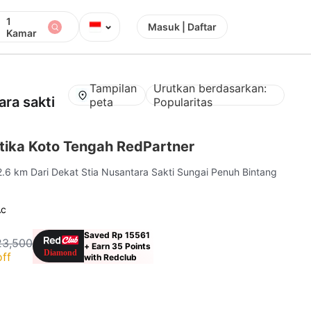
1
⌄
Masuk | Daftar
Kamar
Tampilan
Urutkan berdasarkan:
ara sakti
peta
Popularitas
ika Koto Tengah RedPartner
2.6 km Dari Dekat Stia Nusantara Sakti Sungai Penuh Bintang
Ac
Saved Rp 15561
23,500
+ Earn 35 Points
ff
with Redclub