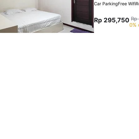
Car Parking
Free Wifi
R
Rp
Rp 295,750
0% 