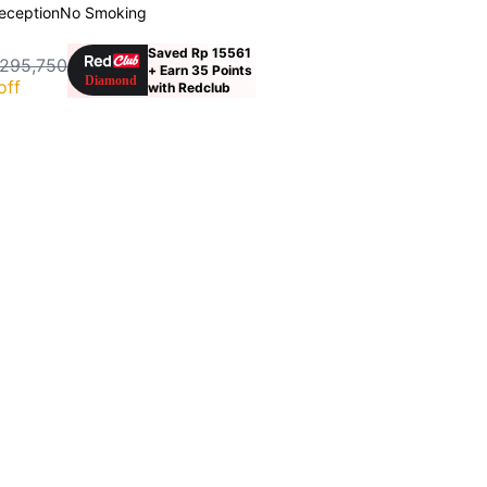
eception
No Smoking
Saved Rp 15561
 295,750
+ Earn 35 Points
off
with Redclub