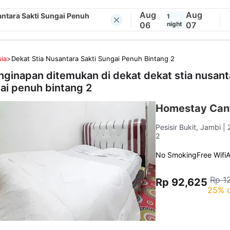
Aug
Aug
antara Sakti Sungai Penuh
1
06
night
07
ia
>
Dekat Stia Nusantara Sakti Sungai Penuh Bintang 2
nginapan ditemukan di dekat
dekat stia nusant
ai penuh bintang 2
Homestay Cant
Pesisir Bukit, Jambi
| 
2
No Smoking
Free Wifi
Rp 1
Rp 92,625
25% o