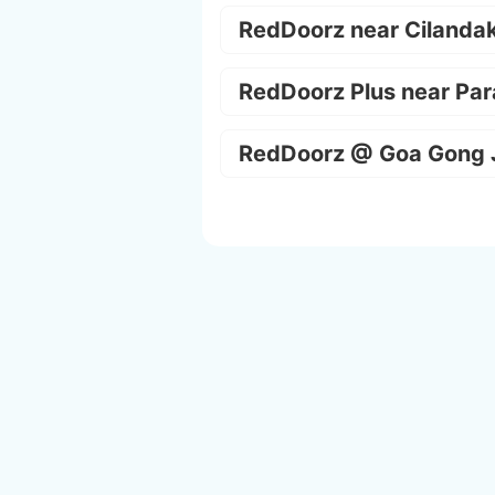
RedDoorz near Cilanda
RedDoorz Plus near Par
RedDoorz @ Goa Gong 