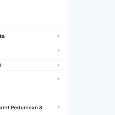
ta
i
aret Pedurenan 3