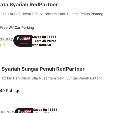
sata Syariah RedPartner
| 0.7 km Dari Dekat Stia Nusantara Sakti Sungai Penuh Bintang
g
Free Wifi
Car Parking
Saved Rp 15561
135,850
+ Earn 35 Points
off
with Redclub
a Syariah Sungai Penuh RedPartner
| 1.2 km Dari Dekat Stia Nusantara Sakti Sungai Penuh Bintang
49 Ratings
Saved Rp 15561
185,250