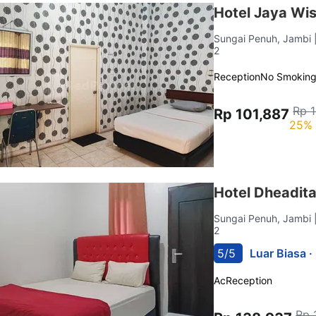
Hotel Jaya Wi
Sungai Penuh, Jambi
2
Reception
No Smokin
Rp 
Rp 101,887
25% 
Hotel Dheadit
Sungai Penuh, Jambi
2
5/5
Luar Biasa ·
Ac
Reception
Rp 