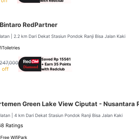
off
with Redclub
Bintaro RedPartner
elatan
| 2.2 km Dari Dekat Stasiun Pondok Ranji Bisa Jalan Kaki
i
Toiletries
Saved Rp 15561
247,000
+ Earn 35 Points
 off
with Redclub
rtemen Green Lake View Ciputat - Nusantara
elatan
| 4 km Dari Dekat Stasiun Pondok Ranji Bisa Jalan Kaki
8 Ratings
g
Free Wifi
Park