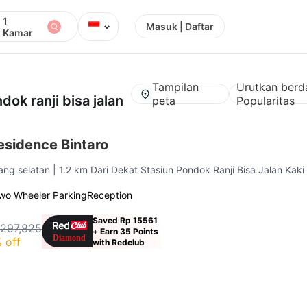
1
⌄
Masuk | Daftar
Kamar
Tampilan
Urutkan berd
dok ranji bisa jalan
peta
Popularitas
sidence Bintaro
rang selatan
| 1.2 km Dari Dekat Stasiun Pondok Ranji Bisa Jalan Kaki
wo Wheeler Parking
Reception
Saved Rp 15561
 297,825
+ Earn 35 Points
 off
with Redclub