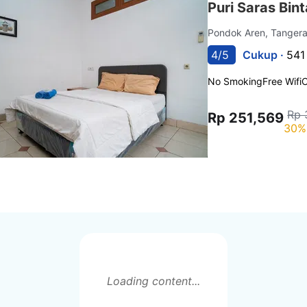
Puri Saras Bin
Pondok Aren, Tanger
4/5
Cukup ·
541
No Smoking
Free Wifi
C
Rp 
Rp 251,569
30%
Loading content...