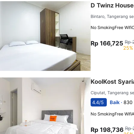
D Twinz House
Bintaro, Tangerang s
No Smoking
Free Wifi
C
Rp 
Rp 166,725
25% 
KoolKost Syari
Ciputat, Tangerang s
4.4/5
Baik ·
830 
No Smoking
Free Wifi
Rp 
Rp 198,736