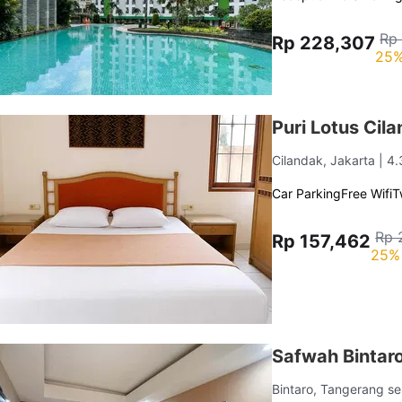
Rp
Rp 228,307
25%
Puri Lotus Cil
Cilandak, Jakarta
| 4
Car Parking
Free Wifi
T
Rp 
Rp 157,462
25% 
Safwah Bintar
Bintaro, Tangerang s