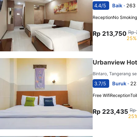
4.4/5
Baik ·
263 
Reception
No Smokin
Rp 
Rp 213,750
25%
Urbanview Hote
Bintaro, Tangerang s
3.7/5
Buruk ·
22
Free Wifi
Reception
Toi
Rp
Rp 223,435
25%