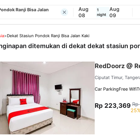
Aug
Aug
Pondok Ranji Bisa Jalan
1
08
night
09
ia
>
Dekat Stasiun Pondok Ranji Bisa Jalan Kaki
nginapan ditemukan di dekat
dekat stasiun pon
RedDoorz @ Re
Ciputat Timur, Tange
Car Parking
Free Wifi
T
Rp
Rp 223,369
25%