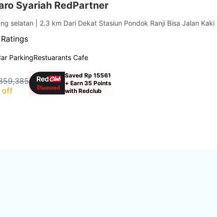
taro Syariah RedPartner
ang selatan
| 2.3 km Dari Dekat Stasiun Pondok Ranji Bisa Jalan Kaki
 Ratings
ar Parking
Restuarants Cafe
Saved Rp 15561
359,385
+ Earn 35 Points
 off
with Redclub