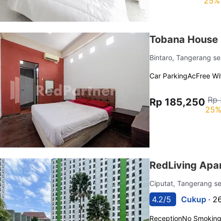
25% 
Tobana House 
Bintaro, Tangerang s
Car Parking
Ac
Free Wif
Rp 
Rp 185,250
25%
RedLiving Apa
Ciputat, Tangerang s
4.2/5
Cukup ·
26
Reception
No Smokin