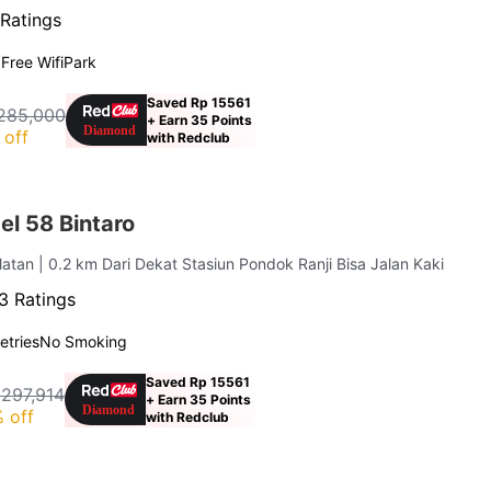
Ratings
g
Free Wifi
Park
Saved Rp 15561
285,000
+ Earn 35 Points
 off
with Redclub
l 58 Bintaro
elatan
| 0.2 km Dari Dekat Stasiun Pondok Ranji Bisa Jalan Kaki
3 Ratings
letries
No Smoking
Saved Rp 15561
 297,914
+ Earn 35 Points
 off
with Redclub