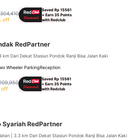
Saved Rp 15561
 304,410
+ Earn 35 Points
 off
with Redclub
andak RedPartner
.3 km Dari Dekat Stasiun Pondok Ranji Bisa Jalan Kaki
wo Wheeler Parking
Reception
Saved Rp 15561
209,950
+ Earn 35 Points
off
with Redclub
o Syariah RedPartner
elatan
| 3.3 km Dari Dekat Stasiun Pondok Ranji Bisa Jalan Kaki