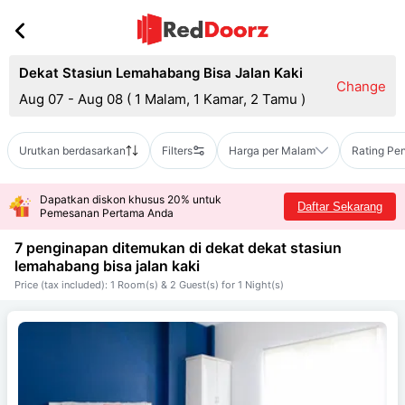
Dekat Stasiun Lemahabang Bisa Jalan Kaki
Change
Aug 07 - Aug 08
(
1 Malam, 1 Kamar, 2 Tamu
)
Urutkan berdasarkan
Filters
Harga per Malam
Rating Pe
Dapatkan diskon khusus 20% untuk
Daftar Sekarang
Pemesanan Pertama Anda
7 penginapan ditemukan di dekat
dekat stasiun
lemahabang bisa jalan kaki
Price (tax included): 1 Room(s) & 2 Guest(s) for 1 Night(s)