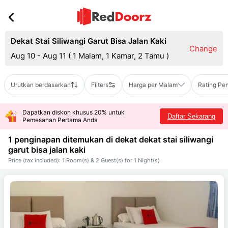
Dekat Stai Siliwangi Garut Bisa Jalan Kaki
Change
Aug 10 - Aug 11
(
1 Malam, 1 Kamar, 2 Tamu
)
Urutkan berdasarkan
Filters
Harga per Malam
Rating Pe
Dapatkan diskon khusus 20% untuk
Daftar Sekarang
Pemesanan Pertama Anda
1 penginapan ditemukan di dekat
dekat stai siliwangi
garut bisa jalan kaki
Price (tax included): 1 Room(s) & 2 Guest(s) for 1 Night(s)