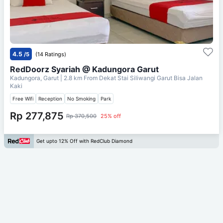
4.5
/5
(14 Ratings)
RedDoorz Syariah @ Kadungora Garut
Kadungora, Garut
| 2.8 km From
Dekat Stai Siliwangi Garut Bisa Jalan
Kaki
Free Wifi
Reception
No Smoking
Park
Rp 277,875
Rp 370,500
25% off
Get upto 12% Off with RedClub Diamond