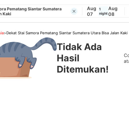
Aug
Aug
mora Pematang Siantar Sumatera
1
n Kaki
07
night
08
ia
>
Dekat Stai Samora Pematang Siantar Sumatera Utara Bisa Jalan Kaki
Tidak Ada
Co
Hasil
at
Ditemukan!