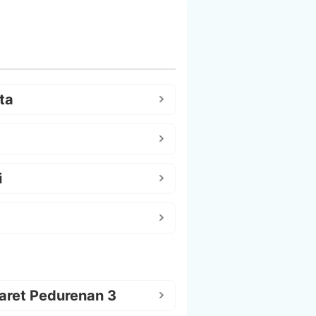
ta
i
aret Pedurenan 3