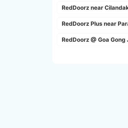
RedDoorz near Cilanda
RedDoorz Plus near Par
RedDoorz @ Goa Gong 