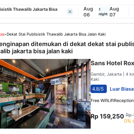
Aug
Aug
isistik Thawalib Jakarta Bisa
1
06
night
07
ia
>
Dekat Stai Publisistik Thawalib Jakarta Bisa Jalan Kaki
enginapan ditemukan di dekat
dekat stai publis
lib jakarta bisa jalan kaki
Sans Hotel Ro
Gambir, Jakarta
| 4 k
Kaki
4.8/5
Luar Biasa
Free Wifi
Lift
Reception
Rp 
Rp 159,250
0% 