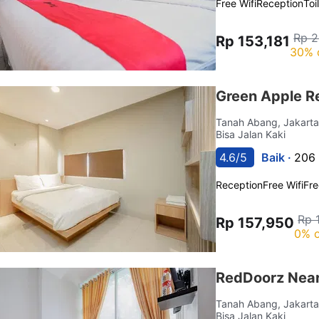
Free Wifi
Reception
Toi
Rp 2
Rp 153,181
30% 
Green Apple R
Tanah Abang, Jakart
Bisa Jalan Kaki
4.6/5
Baik ·
206 
Reception
Free Wifi
Fre
Rp 
Rp 157,950
0% o
RedDoorz Near
Tanah Abang, Jakart
Bisa Jalan Kaki