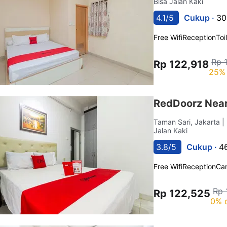
Bisa Jalan Kaki
4.1/5
Cukup ·
30
Free Wifi
Reception
Toi
Rp 
Rp 122,918
25% 
RedDoorz Near
Taman Sari, Jakarta
|
Jalan Kaki
3.8/5
Cukup ·
4
Free Wifi
Reception
Car
Rp 
Rp 122,525
0% 