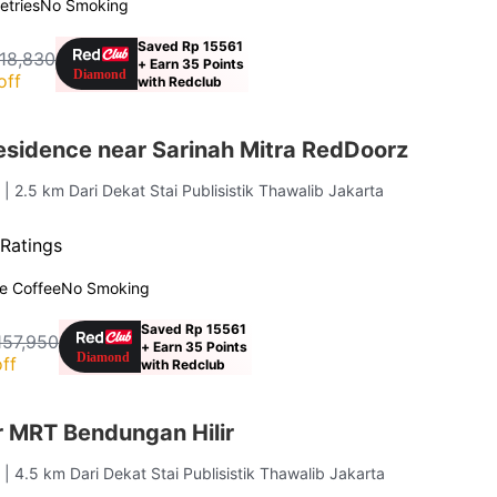
letries
No Smoking
Saved Rp 15561
18,830
+ Earn 35 Points
off
with Redclub
esidence near Sarinah Mitra RedDoorz
a
| 2.5 km Dari Dekat Stai Publisistik Thawalib Jakarta
Ratings
e Coffee
No Smoking
Saved Rp 15561
157,950
+ Earn 35 Points
ff
with Redclub
 MRT Bendungan Hilir
a
| 4.5 km Dari Dekat Stai Publisistik Thawalib Jakarta