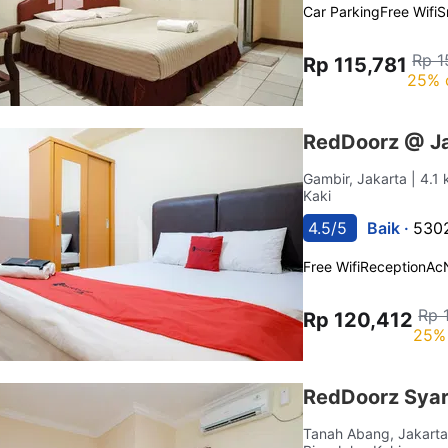
Car Parking
Free Wifi
S
Rp 1
Rp 115,781
25% 
RedDoorz @ Ja
Gambir, Jakarta
| 4.1
Kaki
4.5/5
Baik ·
5302
Free Wifi
Reception
Ac
Rp 
Rp 120,412
25% 
RedDoorz Syari
Tanah Abang, Jakart