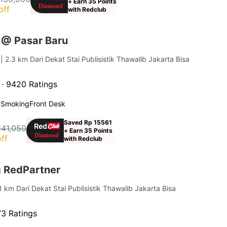
+ Earn 35 Points
off
with Redclub
 @ Pasar Baru
a
| 2.3 km Dari Dekat Stai Publisistik Thawalib Jakarta Bisa
 ·
9420 Ratings
 Smoking
Front Desk
Saved Rp 15561
141,050
+ Earn 35 Points
ff
with Redclub
 RedPartner
 1 km Dari Dekat Stai Publisistik Thawalib Jakarta Bisa
3 Ratings