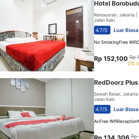
Hotel Borobud
Kemayoran, Jakarta
|
Jalan Kaki
4.7/5
Luar Biasa
No Smoking
Free Wifi
C
Rp 
Rp 152,100
0% o
RedDoorz Plus
Sawah Besar, Jakart
Jalan Kaki
4.7/5
Luar Biasa
Ac
Free Wifi
Reception
Rp 
Rp 134,306