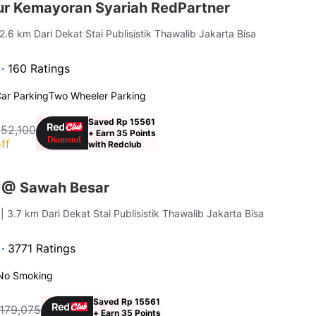
ur Kemayoran Syariah RedPartner
 2.6 km Dari Dekat Stai Publisistik Thawalib Jakarta Bisa
 ·
160 Ratings
ar Parking
Two Wheeler Parking
Saved Rp 15561
152,100
+ Earn 35 Points
ff
with Redclub
 @ Sawah Besar
a
| 3.7 km Dari Dekat Stai Publisistik Thawalib Jakarta Bisa
 ·
3771 Ratings
No Smoking
Saved Rp 15561
179,075
+ Earn 35 Points