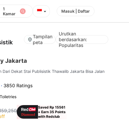
1
⌄
Masuk | Daftar
Kamar
Urutkan
Tampilan
berdasarkan:
istik
peta
Popularitas
xy Jakarta
m Dari Dekat Stai Publisistik Thawalib Jakarta Bisa Jalan
 ·
3850 Ratings
Toiletries
Saved Rp 15561
159,250
+ Earn 35 Points
off
with Redclub