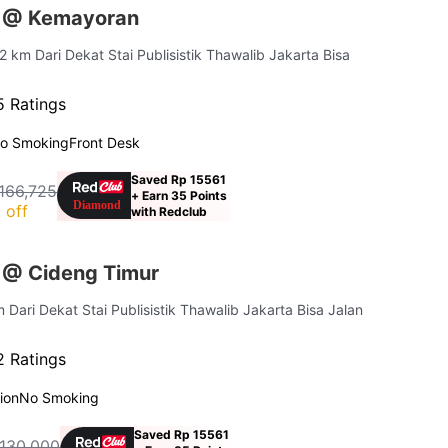
s @ Kemayoran
 2 km Dari Dekat Stai Publisistik Thawalib Jakarta Bisa
 Ratings
o Smoking
Front Desk
Saved Rp 15561
166,725
+ Earn 35 Points
 off
with Redclub
 @ Cideng Timur
m Dari Dekat Stai Publisistik Thawalib Jakarta Bisa Jalan
 Ratings
ion
No Smoking
Saved Rp 15561
 130,000