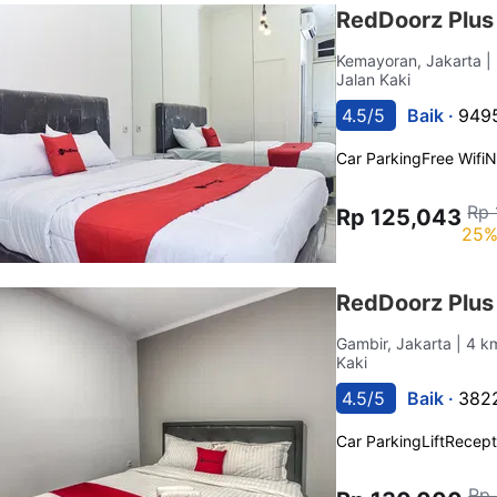
RedDoorz Plu
Kemayoran, Jakarta
|
Jalan Kaki
4.5/5
Baik ·
9495
Car Parking
Free Wifi
N
Rp 
Rp 125,043
25%
RedDoorz Plus
Gambir, Jakarta
| 4 k
Kaki
4.5/5
Baik ·
3822
Car Parking
Lift
Recept
Rp