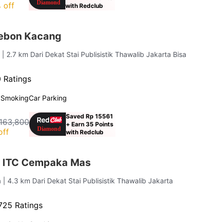
 off
with Redclub
ebon Kacang
a
| 2.7 km Dari Dekat Stai Publisistik Thawalib Jakarta Bisa
 Ratings
 Smoking
Car Parking
Saved Rp 15561
163,800
+ Earn 35 Points
off
with Redclub
r ITC Cempaka Mas
a
| 4.3 km Dari Dekat Stai Publisistik Thawalib Jakarta
725 Ratings