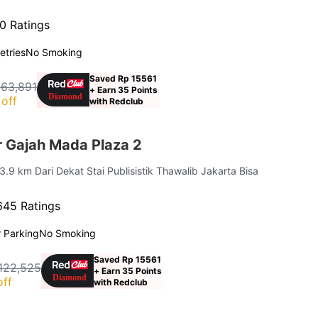
0 Ratings
letries
No Smoking
Saved Rp 15561
163,891
+ Earn 35 Points
off
with Redclub
 Gajah Mada Plaza 2
 3.9 km Dari Dekat Stai Publisistik Thawalib Jakarta Bisa
645 Ratings
 Parking
No Smoking
Saved Rp 15561
122,525
+ Earn 35 Points
off
with Redclub