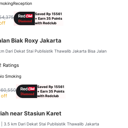
moking
Reception
Saved Rp 15561
54,375
+ Earn 35 Points
off
with Redclub
lan Biak Roxy Jakarta
 km Dari Dekat Stai Publisistik Thawalib Jakarta Bisa Jalan
 Ratings
No Smoking
Saved Rp 15561
160,550
+ Earn 35 Points
off
with Redclub
ah near Stasiun Karet
a
| 3.5 km Dari Dekat Stai Publisistik Thawalib Jakarta