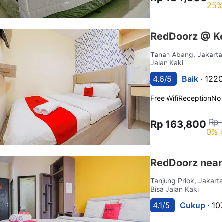
25%
RedDoorz @ K
Tanah Abang, Jakart
Jalan Kaki
4.6/5
Baik ·
1220
Free Wifi
Reception
No
Rp 
Rp 163,800
0% 
RedDoorz nea
Tanjung Priok, Jakart
Bisa Jalan Kaki
4.1/5
Cukup ·
10