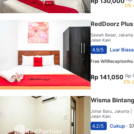
Rp 130,000
0% 
RedDoorz Plus
Sawah Besar, Jakart
Jalan Kaki
4.9/5
Luar Biasa
Free Wifi
Reception
No
Rp 
Rp 141,050
0% o
Wisma Bintang
Johar Baru, Jakarta
|
Jalan Kaki
4.2/5
Cukup ·
37