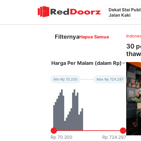
Dekat Stai Publ
Jalan Kaki
Filternya
Indones
Hapus Semua
30 p
thawa
Harga Per Malam (dalam Rp)
Min Rp 70.200
Max Rp 724.297
Rp 70.200
Rp 724.297