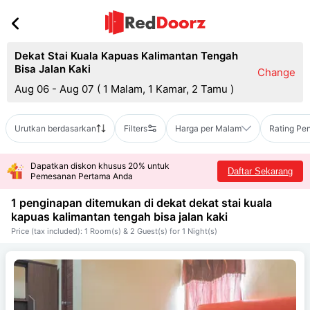
Dekat Stai Kuala Kapuas Kalimantan Tengah
Bisa Jalan Kaki
Change
Aug 06 - Aug 07
(
1 Malam, 1 Kamar, 2 Tamu
)
Urutkan berdasarkan
Filters
Harga per Malam
Rating Pe
Dapatkan diskon khusus 20% untuk
Daftar Sekarang
Pemesanan Pertama Anda
1 penginapan ditemukan di dekat
dekat stai kuala
kapuas kalimantan tengah bisa jalan kaki
Price (tax included): 1 Room(s) & 2 Guest(s) for 1 Night(s)