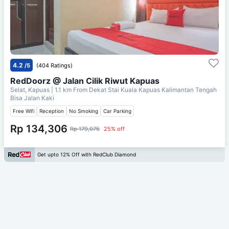
4.2
/5
(404 Ratings)
RedDoorz @ Jalan Cilik Riwut Kapuas
Selat, Kapuas
| 1.1 km From
Dekat Stai Kuala Kapuas Kalimantan Tengah
Bisa Jalan Kaki
Free Wifi
Reception
No Smoking
Car Parking
Rp 134,306
Rp 179,075
25% off
Get upto 12% Off with RedClub Diamond