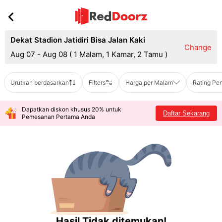
Dekat Stadion Jatidiri Bisa Jalan Kaki
Change
Aug 07 - Aug 08
(
1 Malam, 1 Kamar, 2 Tamu
)
Urutkan berdasarkan
Filters
Harga per Malam
Rating Pe
Dapatkan diskon khusus 20% untuk
Daftar Sekarang
Pemesanan Pertama Anda
Hasil Tidak ditemukan!