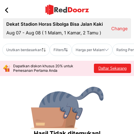
Dekat Stadion Horas Sibolga Bisa Jalan Kaki
Change
Aug 07 - Aug 08
(
1 Malam, 1 Kamar, 2 Tamu
)
Urutkan berdasarkan
Filters
Harga per Malam
Rating Pe
Dapatkan diskon khusus 20% untuk
Daftar Sekarang
Pemesanan Pertama Anda
Hasil Tidak ditemukan!