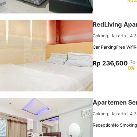
30%
RedLiving Apa
Cakung, Jakarta
| 4.
Car Parking
Free Wifi
R
Rp
Rp 236,600
0% 
Apartemen Sen
Cakung, Jakarta
| 4.
Reception
No Smokin