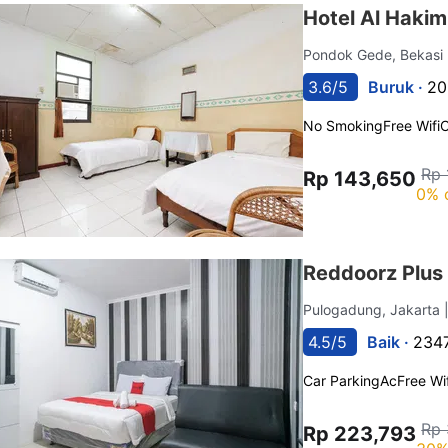
Hotel Al Hakim
Pondok Gede, Bekasi
3.6/5
Buruk ·
20
No Smoking
Free Wifi
C
Rp 
Rp 143,650
0% 
Reddoorz Plu
Pulogadung, Jakarta
4.5/5
Baik ·
2347
Car Parking
Ac
Free Wif
Rp 
Rp 223,793