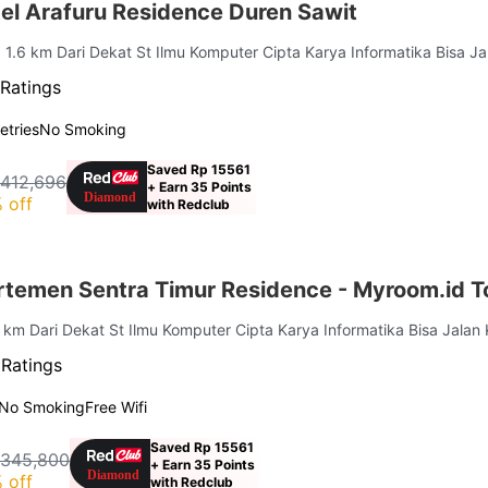
el Arafuru Residence Duren Sawit
| 1.6 km Dari Dekat St Ilmu Komputer Cipta Karya Informatika Bisa Ja
Ratings
letries
No Smoking
Saved Rp 15561
 412,696
+ Earn 35 Points
 off
with Redclub
rtemen Sentra Timur Residence - Myroom.id 
3 km Dari Dekat St Ilmu Komputer Cipta Karya Informatika Bisa Jalan 
 Ratings
No Smoking
Free Wifi
Saved Rp 15561
 345,800
+ Earn 35 Points
 off
with Redclub