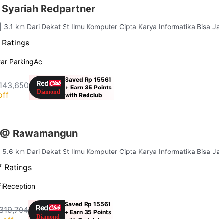
 Syariah Redpartner
| 3.1 km Dari Dekat St Ilmu Komputer Cipta Karya Informatika Bisa J
 Ratings
ar Parking
Ac
Saved Rp 15561
143,650
+ Earn 35 Points
off
with Redclub
s @ Rawamangun
| 5.6 km Dari Dekat St Ilmu Komputer Cipta Karya Informatika Bisa J
 Ratings
i
Reception
Saved Rp 15561
319,704
+ Earn 35 Points