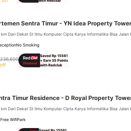
 off
with Redclub
rtemen Sentra Timur - YN Idea Property Towe
3 km Dari Dekat St Ilmu Komputer Cipta Karya Informatika Bisa Jalan 
eception
No Smoking
Saved Rp 15561
 236,600
+ Earn 35 Points
off
with Redclub
tra Timur Residence - D Royal Property Towe
3 km Dari Dekat St Ilmu Komputer Cipta Karya Informatika Bisa Jalan 
g
Free Wifi
Park
Saved Rp 15561