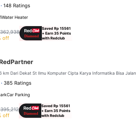
 ·
148 Ratings
i
Water Heater
Saved Rp 15561
 362,938
+ Earn 35 Points
 off
with Redclub
 RedPartner
.6 km Dari Dekat St Ilmu Komputer Cipta Karya Informatika Bisa Jalan
 ·
385 Ratings
ark
Car Parking
Saved Rp 15561
 395,212
+ Earn 35 Points
 off
with Redclub