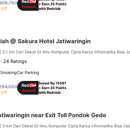
308,750
+ Earn 35 Points
 off
with Redclub
iah @ Sakura Hotel Jatiwaringin
| 3.1 km Dari Dekat St Ilmu Komputer Cipta Karya Informatika Bisa J
 ·
24 Ratings
 Smoking
Car Parking
Saved Rp 15561
284,050
+ Earn 35 Points
 off
with Redclub
iwaringin near Exit Toll Pondok Gede
| 3 km Dari Dekat St Ilmu Komputer Cipta Karya Informatika Bisa Jal