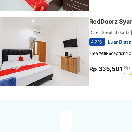
RedDoorz Syar
Duren Sawit, Jakarta
4.7/5
Luar Biasa
Free Wifi
Reception
No
Rp 
Rp 335,501
30%