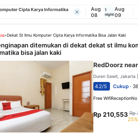
Aug
Aug
Komputer Cipta Karya Informatika
1
08
night
09
ia
>
Dekat St Ilmu Komputer Cipta Karya Informatika Bisa Jalan Kaki
enginapan ditemukan di dekat
dekat st ilmu ko
matika bisa jalan kaki
RedDoorz near
Duren Sawit, Jakarta
4.2/5
Cukup ·
3
Free Wifi
Reception
No
Rp 
Rp 210,553
25%