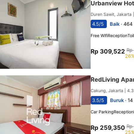
Urbanview Hot
Duren Sawit, Jakarta
4.5/5
Baik ·
464 
Free Wifi
Reception
Toi
Rp
Rp 309,522
26%
RedLiving Apa
Cakung, Jakarta
| 4.
3.5/5
Buruk ·
14
Car Parking
Reception
Rp
Rp 259,350
25%