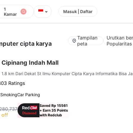
1
⌄
Masuk | Daftar
Kamar
Tampilan
Urutkan be
mputer cipta karya
peta
Popularitas
 Cipinang Indah Mall
| 1.8 km Dari Dekat St Ilmu Komputer Cipta Karya Informatika Bisa Ja
803 Ratings
 Smoking
Car Parking
Saved Rp 15561
280,737
+ Earn 35 Points
 off
with Redclub