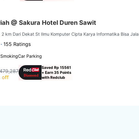
iah @ Sakura Hotel Duren Sawit
| 2 km Dari Dekat St Ilmu Komputer Cipta Karya Informatika Bisa Jala
 ·
155 Ratings
 Smoking
Car Parking
Saved Rp 15561
479,287
+ Earn 35 Points
 off
with Redclub