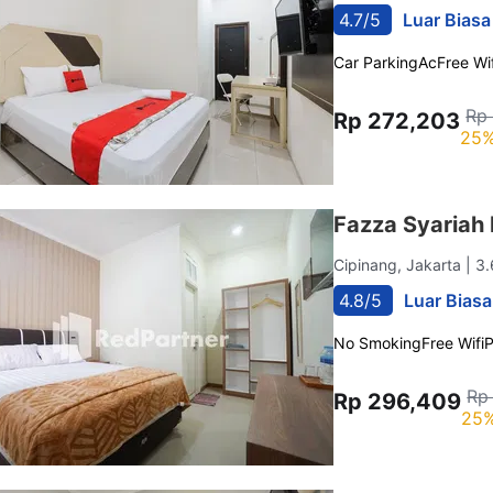
4.7/5
Luar Biasa
Car Parking
Ac
Free Wif
Rp
Rp 272,203
25%
Fazza Syariah
Cipinang, Jakarta
| 3
4.8/5
Luar Biasa
No Smoking
Free Wifi
P
Rp
Rp 296,409
25%