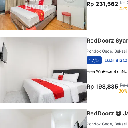
Rp 
Rp 231,562
25%
RedDoorz Syar
Pondok Gede, Bekasi
4.7/5
Luar Biasa
Free Wifi
Reception
No
Rp 
Rp 198,835
30%
RedDoorz @ Jat
Pondok Gede, Bekasi