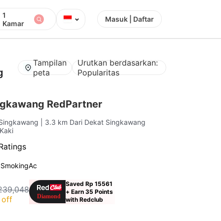
1
⌄
Masuk | Daftar
Kamar
Tampilan
Urutkan berdasarkan:
g
peta
Popularitas
ingkawang RedPartner
 Singkawang
| 3.3 km Dari Dekat Singkawang
 Kaki
Ratings
 Smoking
Ac
Saved Rp 15561
239,048
+ Earn 35 Points
off
with Redclub