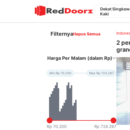
Dekat Singkawa
Kaki
Filternya
Indones
Hapus Semua
2 pe
grand
Harga Per Malam (dalam Rp)
Min Rp 70.200
Max Rp 724.297
Rp 70.200
Rp 724.297