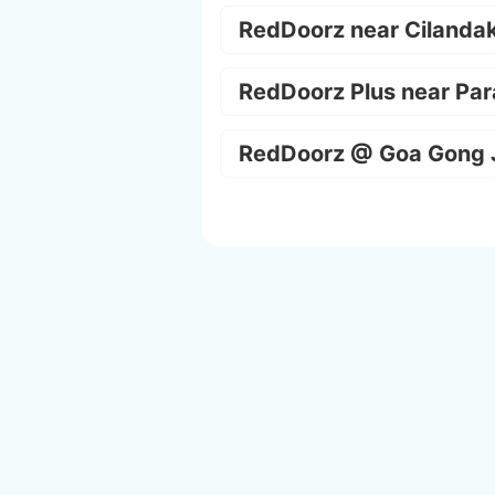
RedDoorz near Cilanda
RedDoorz Plus near Par
RedDoorz @ Goa Gong 