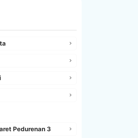
ta
i
aret Pedurenan 3