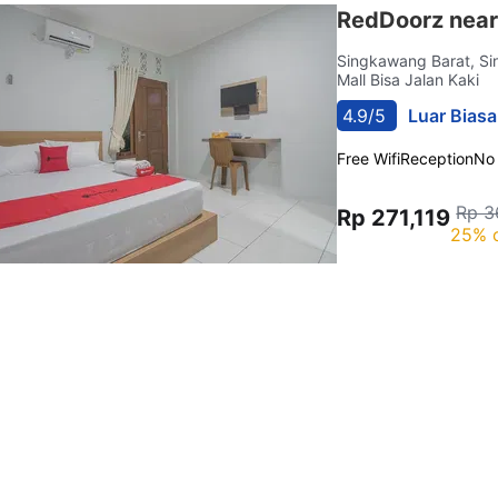
RedDoorz near
Singkawang Barat, S
Mall Bisa Jalan Kaki
4.9/5
Luar Biasa
Free Wifi
Reception
No
Rp 3
Rp 271,119
25% 