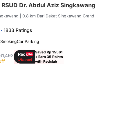
 RSUD Dr. Abdul Aziz Singkawang
ingkawang
| 0.8 km Dari Dekat Singkawang Grand
 ·
1833 Ratings
 Smoking
Car Parking
Saved Rp 15561
61,492
+ Earn 35 Points
off
with Redclub