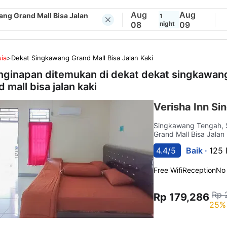
Aug
Aug
ng Grand Mall Bisa Jalan
1
08
night
09
ia
>
Dekat Singkawang Grand Mall Bisa Jalan Kaki
nginapan ditemukan di dekat
dekat singkawan
 mall bisa jalan kaki
Verisha Inn S
Singkawang Tengah,
Grand Mall Bisa Jalan
4.4/5
Baik ·
125 
Free Wifi
Reception
No
Rp 
Rp 179,286
25% 