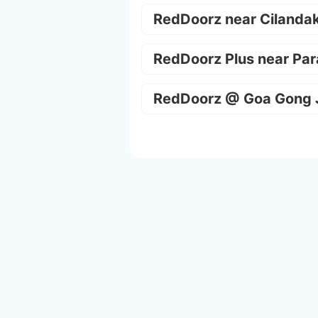
RedDoorz near Cilanda
RedDoorz Plus near Par
RedDoorz @ Goa Gong 