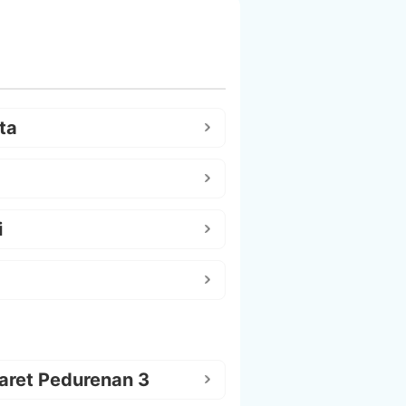
ta
i
aret Pedurenan 3