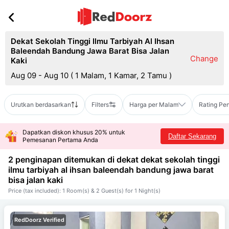
Dekat Sekolah Tinggi Ilmu Tarbiyah Al Ihsan
Baleendah Bandung Jawa Barat Bisa Jalan
Change
Kaki
Aug 09 - Aug 10
(
1 Malam, 1 Kamar, 2 Tamu
)
Urutkan berdasarkan
Filters
Harga per Malam
Rating Pe
Dapatkan diskon khusus 20% untuk
Daftar Sekarang
Pemesanan Pertama Anda
2 penginapan ditemukan di dekat
dekat sekolah tinggi
ilmu tarbiyah al ihsan baleendah bandung jawa barat
bisa jalan kaki
Price (tax included): 1 Room(s) & 2 Guest(s) for 1 Night(s)
RedDoorz Verified